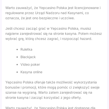
Warto zauważyć, że Yepcasino Polska jest licencjonowane i
regulowane przez Urząd Nadzoru nad Kasynami, co
oznacza, że jest ono bezpieczne i uczciwe.
Jeśli chcesz zacząć grać w Yepcasino Polska, musisz
najpierw zarejestrować się na stronie kasyna. Potem możesz
wybrać grę, którą chcesz zagrać, i rozpocząć hazard.
Ruletka
Blackjack
Video poker
Kasyna online
Yepcasino Polska oferuje także możliwość wykorzystania
bonusów i promocji, które mogą pomóc ci zwiększyć swoje
szanse na wygraną. Warto zatem zarejestrować się na
stronie kasyna i zacząć korzystać z jego oferty.
Warto zauważyć, że Yepcasino Polska jest dostępne dla