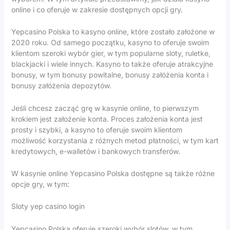
online i co oferuje w zakresie dostępnych opcji gry.
Yepcasino Polska to kasyno online, które zostało założone w
2020 roku. Od samego początku, kasyno to oferuje swoim
klientom szeroki wybór gier, w tym popularne sloty, ruletke,
blackjacki i wiele innych. Kasyno to także oferuje atrakcyjne
bonusy, w tym bonusy powitalne, bonusy załóżenia konta i
bonusy załóżenia depozytów.
Jeśli chcesz zacząć grę w kasynie online, to pierwszym
krokiem jest założenie konta. Proces założenia konta jest
prosty i szybki, a kasyno to oferuje swoim klientom
możliwość korzystania z różnych metod płatności, w tym kart
kredytowych, e-walletów i bankowych transferów.
W kasynie online Yepcasino Polska dostępne są także różne
opcje gry, w tym:
Sloty
yep casino login
Yepcasino Polska oferuje szeroki wybór slotów, w tym