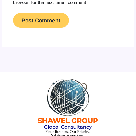
browser for the next time I comment.