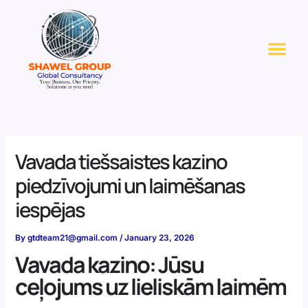
Skip
to
Me
content
Vavada tiešsaistes kazino
piedzīvojumi un laimēšanas
iespējas
By
gtdteam21@gmail.com
/
January 23, 2026
Vavada kazino: Jūsu
ceļojums uz lieliskām laimēm