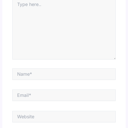
here..
Name*
Email*
Website