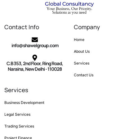
Contact Info
Company
Home
info@shawelgroup.com
About Us
C.B 353, 2nd Floor, Ring Road,
Services
Naraina, New Delhi - 110028
Contact Us
Services
Business Development
Legal Services
Trading Services
Project Finance