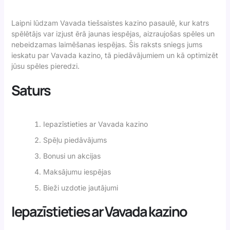
Laipni lūdzam Vavada tiešsaistes kazino pasaulē, kur katrs
spēlētājs var izjust ērā jaunas iespējas, aizraujošas spēles un
nebeidzamas laimēšanas iespējas. Šis raksts sniegs jums
ieskatu par Vavada kazino, tā piedāvājumiem un kā optimizēt
jūsu spēles pieredzi.
Saturs
Iepazīstieties ar Vavada kazino
Spēļu piedāvājums
Bonusi un akcijas
Maksājumu iespējas
Bieži uzdotie jautājumi
Iepazīstieties ar Vavada kazino