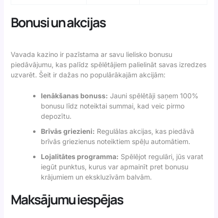
Bonusi un akcijas
Vavada kazino ir pazīstama ar savu lielisko bonusu
piedāvājumu, kas palīdz spēlētājiem palielināt savas izredzes
uzvarēt. Šeit ir dažas no populārākajām akcijām:
Ienākšanas bonuss:
Jauni spēlētāji saņem 100%
bonusu līdz noteiktai summai, kad veic pirmo
depozītu.
Brīvās griezieni:
Regulālas akcijas, kas piedāvā
brīvās griezienus noteiktiem spēļu automātiem.
Lojalitātes programma:
Spēlējot regulāri, jūs varat
iegūt punktus, kurus var apmainīt pret bonusu
krājumiem un ekskluzīvām balvām.
Maksājumu iespējas