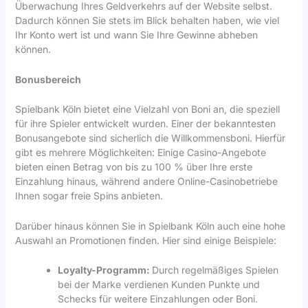
Überwachung Ihres Geldverkehrs auf der Website selbst.
Dadurch können Sie stets im Blick behalten haben, wie viel
Ihr Konto wert ist und wann Sie Ihre Gewinne abheben
können.
Bonusbereich
Spielbank Köln bietet eine Vielzahl von Boni an, die speziell
für ihre Spieler entwickelt wurden. Einer der bekanntesten
Bonusangebote sind sicherlich die Willkommensboni. Hierfür
gibt es mehrere Möglichkeiten: Einige Casino-Angebote
bieten einen Betrag von bis zu 100 % über Ihre erste
Einzahlung hinaus, während andere Online-Casinobetriebe
Ihnen sogar freie Spins anbieten.
Darüber hinaus können Sie in Spielbank Köln auch eine hohe
Auswahl an Promotionen finden. Hier sind einige Beispiele:
Loyalty-Programm:
Durch regelmäßiges Spielen
bei der Marke verdienen Kunden Punkte und
Schecks für weitere Einzahlungen oder Boni.