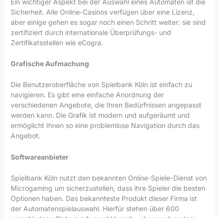
Ein wichtiger Aspekt bei der Auswahl eines Automaten ist die
Sicherheit. Alle Online-Casinos verfügen über eine Lizenz,
aber einige gehen es sogar noch einen Schritt weiter: sie sind
zertifiziert durch internationale Überprüfungs- und
Zertifikatsstellen wie eCogra.
Grafische Aufmachung
Die Benutzeroberfläche von Spielbank Köln ist einfach zu
navigieren. Es gibt eine einfache Anordnung der
verschiedenen Angebote, die Ihren Bedürfnissen angepasst
werden kann. Die Grafik ist modern und aufgeräumt und
ermöglicht Ihnen so eine problemlose Navigation durch das
Angebot.
Softwareanbieter
Spielbank Köln nutzt den bekannten Online-Spiele-Dienst von
Microgaming um sicherzustellen, dass ihre Spieler die besten
Optionen haben. Das bekannteste Produkt dieser Firma ist
der Automatenspielauswahl. Hierfür stehen über 600