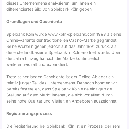
dieses Unternehmens analysieren, um Ihnen ein
differenziertes Bild von Spielbank Köln geben.
Grundlagen und Geschichte
Spielbank Köln wurde
www.koln-spielbank.com
1998 als eine
Online-Variante der traditionellen Casino-Marke gegründet.
Seine Wurzeln gehen jedoch auf das Jahr 1891 zurück, als
die erste landbasierte Spielbank in Köln eröffnet wurde. Über
die Jahre hinweg hat sich die Marke kontinuierlich
weiterentwickelt und expandiert.
Trotz seiner langen Geschichte ist der Online-Ableger ein
relativ junger Teil des Unternehmens. Dennoch konnten wir
bereits feststellen, dass Spielbank Köln eine einzigartige
Stellung auf dem Markt innehat, die sich vor allem durch
seine hohe Qualität und Vielfalt an Angeboten auszeichnet.
Registrierungsprozess
Die Registrierung bei Spielbank Köln ist ein Prozess, der sehr