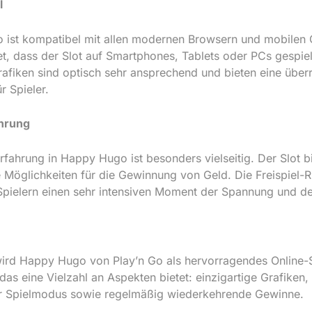
l
ist kompatibel mit allen modernen Browsern und mobilen 
t, dass der Slot auf Smartphones, Tablets oder PCs gespie
rafiken sind optisch sehr ansprechend und bieten eine übe
r Spieler.
ahrung
rfahrung in Happy Hugo ist besonders vielseitig. Der Slot b
 Möglichkeiten für die Gewinnung von Geld. Die Freispiel-
pielern einen sehr intensiven Moment der Spannung und de
ird Happy Hugo von Play’n Go als hervorragendes Online-S
 das eine Vielzahl an Aspekten bietet: einzigartige Grafiken,
r Spielmodus sowie regelmäßig wiederkehrende Gewinne.