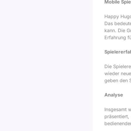
Mobile Spie
Happy Hugo 
Das bedeute
kann. Die G
Erfahrung fü
Spielererf
Die Spielere
wieder neue
geben den S
Analyse
Insgesamt w
präsentiert,
bedienende