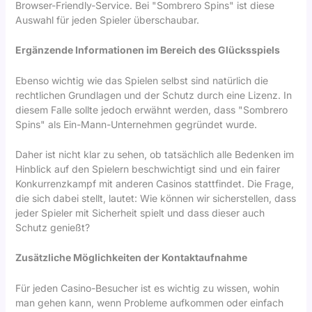
Browser-Friendly-Service. Bei "Sombrero Spins" ist diese
Auswahl für jeden Spieler überschaubar.
Ergänzende Informationen im Bereich des Glücksspiels
Ebenso wichtig wie das Spielen selbst sind natürlich die
rechtlichen Grundlagen und der Schutz durch eine Lizenz. In
diesem Falle sollte jedoch erwähnt werden, dass "Sombrero
Spins" als Ein-Mann-Unternehmen gegründet wurde.
Daher ist nicht klar zu sehen, ob tatsächlich alle Bedenken im
Hinblick auf den Spielern beschwichtigt sind und ein fairer
Konkurrenzkampf mit anderen Casinos stattfindet. Die Frage,
die sich dabei stellt, lautet: Wie können wir sicherstellen, dass
jeder Spieler mit Sicherheit spielt und dass dieser auch
Schutz genießt?
Zusätzliche Möglichkeiten der Kontaktaufnahme
Für jeden Casino-Besucher ist es wichtig zu wissen, wohin
man gehen kann, wenn Probleme aufkommen oder einfach