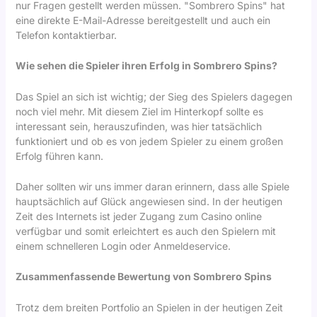
nur Fragen gestellt werden müssen. "Sombrero Spins" hat
eine direkte E-Mail-Adresse bereitgestellt und auch ein
Telefon kontaktierbar.
Wie sehen die Spieler ihren Erfolg in Sombrero Spins?
Das Spiel an sich ist wichtig; der Sieg des Spielers dagegen
noch viel mehr. Mit diesem Ziel im Hinterkopf sollte es
interessant sein, herauszufinden, was hier tatsächlich
funktioniert und ob es von jedem Spieler zu einem großen
Erfolg führen kann.
Daher sollten wir uns immer daran erinnern, dass alle Spiele
hauptsächlich auf Glück angewiesen sind. In der heutigen
Zeit des Internets ist jeder Zugang zum Casino online
verfügbar und somit erleichtert es auch den Spielern mit
einem schnelleren Login oder Anmeldeservice.
Zusammenfassende Bewertung von Sombrero Spins
Trotz dem breiten Portfolio an Spielen in der heutigen Zeit