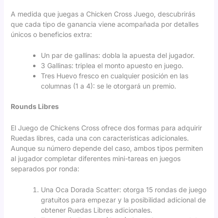
A medida que juegas a Chicken Cross Juego, descubrirás
que cada tipo de ganancia viene acompañada por detalles
únicos o beneficios extra:
Un par de gallinas: dobla la apuesta del jugador.
3 Gallinas: triplea el monto apuesto en juego.
Tres Huevo fresco en cualquier posición en las
columnas (1 a 4): se le otorgará un premio.
Rounds Libres
El Juego de Chickens Cross ofrece dos formas para adquirir
Ruedas libres, cada una con características adicionales.
Aunque su número depende del caso, ambos tipos permiten
al jugador completar diferentes mini-tareas en juegos
separados por ronda:
Una Oca Dorada Scatter: otorga 15 rondas de juego
gratuitos para empezar y la posibilidad adicional de
obtener Ruedas Libres adicionales.