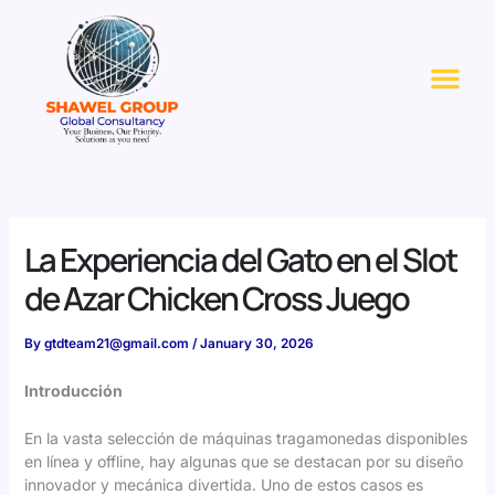
Skip
to
Me
content
La Experiencia del Gato en el Slot
de Azar Chicken Cross Juego
By
gtdteam21@gmail.com
/
January 30, 2026
Introducción
En la vasta selección de máquinas tragamonedas disponibles
en línea y offline, hay algunas que se destacan por su diseño
innovador y mecánica divertida. Uno de estos casos es