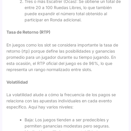
Tres o más Escatrer (Ocas): Se obtiene un total de
entre 20 a 100 Ruedas Libres, lo que también
puede expandir el número total obtenido al
participar en Ronda adicional.
Tasa de Retorno (RTP)
En juegos como los slot se considera importante la tasa de
retorno (rtp) porque define las posibilidades y ganancias
promedio para un jugador durante su tiempo jugando. En
esta ocasión, el RTP oficial del juego es de 96%, lo que
representa un rango normalizado entre slots.
Volatilidad
La volatilidad alude a cómo la frecuencia de los pagos se
relaciona con las apuestas individuales en cada evento
específico. Aquí hay varios niveles:
Baja: Los juegos tienden a ser predecibles y
permiten ganancias modestas pero seguras.