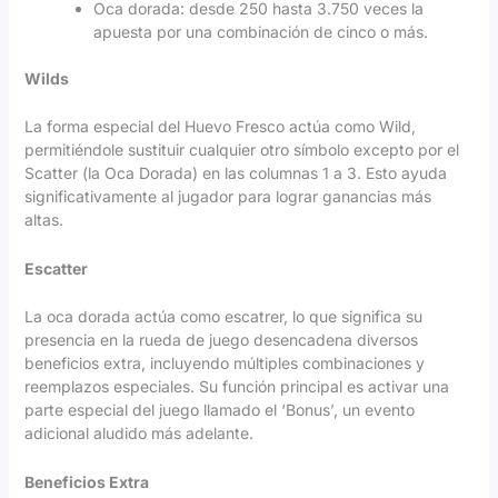
Oca dorada: desde 250 hasta 3.750 veces la
apuesta por una combinación de cinco o más.
Wilds
La forma especial del Huevo Fresco actúa como Wild,
permitiéndole sustituir cualquier otro símbolo excepto por el
Scatter (la Oca Dorada) en las columnas 1 a 3. Esto ayuda
significativamente al jugador para lograr ganancias más
altas.
Escatter
La oca dorada actúa como escatrer, lo que significa su
presencia en la rueda de juego desencadena diversos
beneficios extra, incluyendo múltiples combinaciones y
reemplazos especiales. Su función principal es activar una
parte especial del juego llamado el ‘Bonus’, un evento
adicional aludido más adelante.
Beneficios Extra