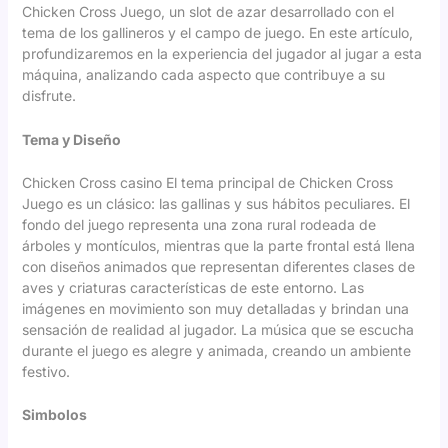
Chicken Cross Juego, un slot de azar desarrollado con el
tema de los gallineros y el campo de juego. En este artículo,
profundizaremos en la experiencia del jugador al jugar a esta
máquina, analizando cada aspecto que contribuye a su
disfrute.
Tema y Diseño
Chicken Cross casino
El tema principal de Chicken Cross
Juego es un clásico: las gallinas y sus hábitos peculiares. El
fondo del juego representa una zona rural rodeada de
árboles y montículos, mientras que la parte frontal está llena
con diseños animados que representan diferentes clases de
aves y criaturas características de este entorno. Las
imágenes en movimiento son muy detalladas y brindan una
sensación de realidad al jugador. La música que se escucha
durante el juego es alegre y animada, creando un ambiente
festivo.
Simbolos