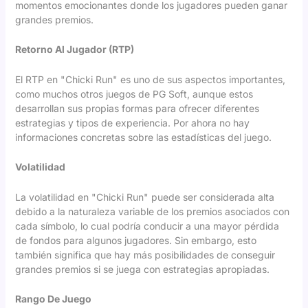
momentos emocionantes donde los jugadores pueden ganar
grandes premios.
Retorno Al Jugador (RTP)
El RTP en "Chicki Run" es uno de sus aspectos importantes,
como muchos otros juegos de PG Soft, aunque estos
desarrollan sus propias formas para ofrecer diferentes
estrategias y tipos de experiencia. Por ahora no hay
informaciones concretas sobre las estadísticas del juego.
Volatilidad
La volatilidad en "Chicki Run" puede ser considerada alta
debido a la naturaleza variable de los premios asociados con
cada símbolo, lo cual podría conducir a una mayor pérdida
de fondos para algunos jugadores. Sin embargo, esto
también significa que hay más posibilidades de conseguir
grandes premios si se juega con estrategias apropiadas.
Rango De Juego