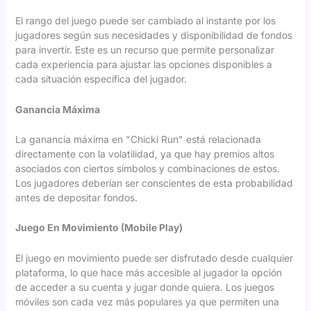
El rango del juego puede ser cambiado al instante por los
jugadores según sus necesidades y disponibilidad de fondos
para invertir. Este es un recurso que permite personalizar
cada experiencia para ajustar las opciones disponibles a
cada situación específica del jugador.
Ganancia Máxima
La ganancia máxima en "Chicki Run" está relacionada
directamente con la volatilidad, ya que hay premios altos
asociados con ciertos símbolos y combinaciones de estos.
Los jugadores deberían ser conscientes de esta probabilidad
antes de depositar fondos.
Juego En Movimiento (Mobile Play)
El juego en movimiento puede ser disfrutado desde cualquier
plataforma, lo que hace más accesible al jugador la opción
de acceder a su cuenta y jugar donde quiera. Los juegos
móviles son cada vez más populares ya que permiten una