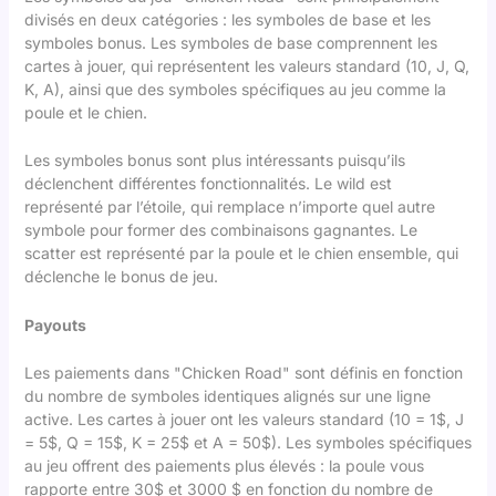
divisés en deux catégories : les symboles de base et les
symboles bonus. Les symboles de base comprennent les
cartes à jouer, qui représentent les valeurs standard (10, J, Q,
K, A), ainsi que des symboles spécifiques au jeu comme la
poule et le chien.
Les symboles bonus sont plus intéressants puisqu’ils
déclenchent différentes fonctionnalités. Le wild est
représenté par l’étoile, qui remplace n’importe quel autre
symbole pour former des combinaisons gagnantes. Le
scatter est représenté par la poule et le chien ensemble, qui
déclenche le bonus de jeu.
Payouts
Les paiements dans "Chicken Road" sont définis en fonction
du nombre de symboles identiques alignés sur une ligne
active. Les cartes à jouer ont les valeurs standard (10 = 1$, J
= 5$, Q = 15$, K = 25$ et A = 50$). Les symboles spécifiques
au jeu offrent des paiements plus élevés : la poule vous
rapporte entre 30$ et 3000 $ en fonction du nombre de