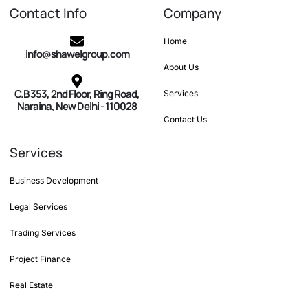
Contact Info
Company
Home
info@shawelgroup.com
About Us
C.B 353, 2nd Floor, Ring Road,
Services
Naraina, New Delhi - 110028
Contact Us
Services
Business Development
Legal Services
Trading Services
Project Finance
Real Estate