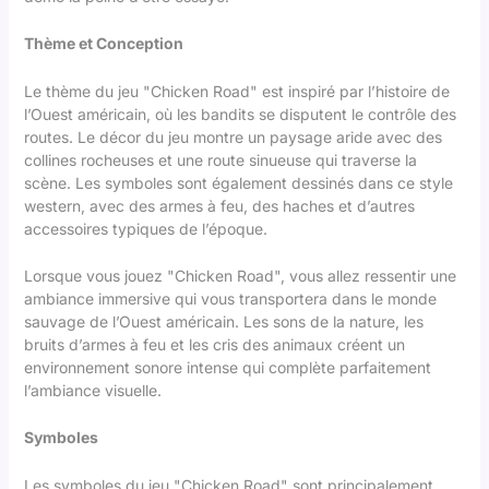
Thème et Conception
Le thème du jeu "Chicken Road" est inspiré par l’histoire de
l’Ouest américain, où les bandits se disputent le contrôle des
routes. Le décor du jeu montre un paysage aride avec des
collines rocheuses et une route sinueuse qui traverse la
scène. Les symboles sont également dessinés dans ce style
western, avec des armes à feu, des haches et d’autres
accessoires typiques de l’époque.
Lorsque vous jouez "Chicken Road", vous allez ressentir une
ambiance immersive qui vous transportera dans le monde
sauvage de l’Ouest américain. Les sons de la nature, les
bruits d’armes à feu et les cris des animaux créent un
environnement sonore intense qui complète parfaitement
l’ambiance visuelle.
Symboles
Les symboles du jeu "Chicken Road" sont principalement