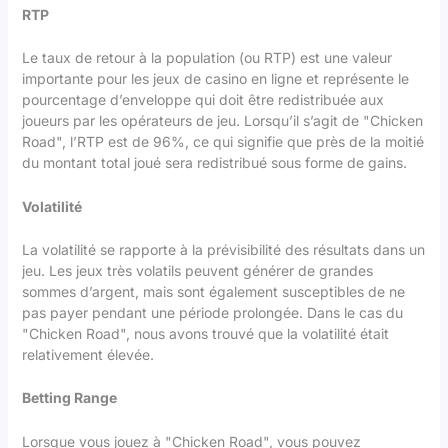
RTP
Le taux de retour à la population (ou RTP) est une valeur
importante pour les jeux de casino en ligne et représente le
pourcentage d’enveloppe qui doit être redistribuée aux
joueurs par les opérateurs de jeu. Lorsqu’il s’agit de "Chicken
Road", l’RTP est de 96%, ce qui signifie que près de la moitié
du montant total joué sera redistribué sous forme de gains.
Volatilité
La volatilité se rapporte à la prévisibilité des résultats dans un
jeu. Les jeux très volatils peuvent générer de grandes
sommes d’argent, mais sont également susceptibles de ne
pas payer pendant une période prolongée. Dans le cas du
"Chicken Road", nous avons trouvé que la volatilité était
relativement élevée.
Betting Range
Lorsque vous jouez à "Chicken Road", vous pouvez