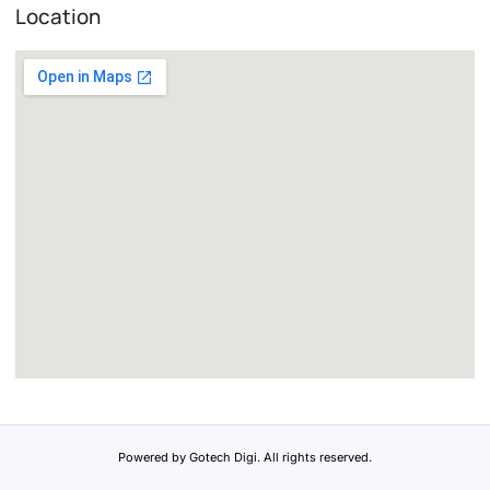
Location
Powered by Gotech Digi. All rights reserved.