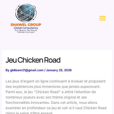
Skip
to
Me
content
Jeu Chicken Road
By
gtdteam21@gmail.com
/
January 25, 2026
Les jeux d’argent en ligne continuent à évoluer et proposent
des expériences plus immersives que jamais auparavant.
Parmi eux, le jeu "Chicken Road" a attiré l’attention de
nombreux joueurs avec son thème original et ses
fonctionnalités innovantes. Dans cet article, nous allons
examiner en profondeur ce jeu et voir si il vaut
Chicken Road
démo
la peine d’être essayé.