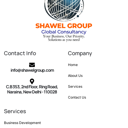
Contact Info
Company
Home
info@shawelgroup.com
About Us
C.B 353, 2nd Floor, Ring Road,
Services
Naraina, New Delhi - 110028
Contact Us
Services
Business Development