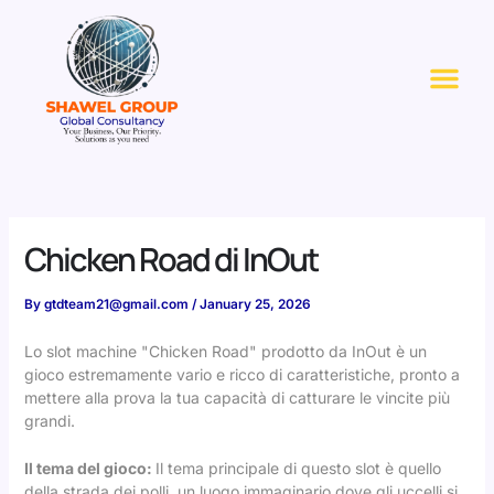
Skip
to
Me
content
Chicken Road di InOut
By
gtdteam21@gmail.com
/
January 25, 2026
Lo slot machine "Chicken Road" prodotto da InOut è un
gioco estremamente vario e ricco di caratteristiche, pronto a
mettere alla prova la tua capacità di catturare le vincite più
grandi.
Il tema del gioco:
Il tema principale di questo slot è quello
della strada dei polli, un luogo immaginario dove gli uccelli si