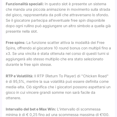
Funzionalità speciali:
In questo slot è presente un sistema
che manda una piccola animazione in movimento sulla strada
del gioco, rappresentata da polli che attraversano lo sfondo.
Se il giocatore partecipa all’eventuale free spin disponibile
dopo ogni rullino può aggiungere un altro simbolo a quella già
presente nella slot.
Free spins:
La funzione scatter attiva la modalità dei Free
Spins, offrendo al giocatore 10 round bonus con multipli fino a
x3. Se una vincita è stata ottenuta nel corso di questi turni si
aggiungerà allo stesso multiplio che era stato selezionato
durante le free spin stesse.
RTP e Volatilità:
Il RTP (Return To Player) di "Chicken Road"
è di 95,5%, mentre la sua volatilità può essere definita come
media-alta. Ciò significa che i giocatori possono aspettarsi un
gioco in cui vincere grandi somme non sarà facile da
ottenere.
Intervallo del bet e Max Win:
L’intervallo di scommessa
minima è di € 0,25 fino ad una scommessa massima di €100.