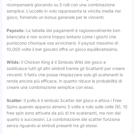
ricompenserà giocando su 5 rulli con una combinazione
semplice. L’uccello in volo rappresenta la vincita media nel
gioco, fornendo un bonus generale per le vincenti.
Payouts:
La tabella dei pagamenti è ragionevolmente ben
bilanciata e non scorre troppo lontano come i giochi che
puniscono chiunque osa avvicinarsi. Il payout massimo di
10,000 volte il bet giocato offre un gioco equilibratissimo.
Wilds:
Il Chicken King è il Simbolo Wild del gioco e
sostituisce tutti gli altri simboli tranne gli Scattanti per creare
vincenti. Il fatto che possa rimpiazzare solo gli scatenanti lo
rende ancora più efficace, in quanto riduce la probabilità di
creare una combinazione semplice con esso.
Scatter:
Il pollo è il simbolo Scatter del gioco e attiva i Free
Spins quando apparso almeno 3 volte a rullo sulle celle (9), 10
free spin sono attivate da più di tre scatenanti, ma non dal
quarto o successivi. La combinazione dei scatter funziona
senza riguardo ai simboli presenti tra gli stessi.