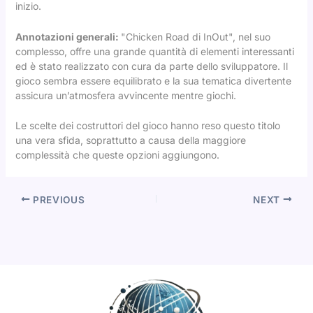
inizio.
Annotazioni generali:
"Chicken Road di InOut", nel suo
complesso, offre una grande quantità di elementi interessanti
ed è stato realizzato con cura da parte dello sviluppatore. Il
gioco sembra essere equilibrato e la sua tematica divertente
assicura un’atmosfera avvincente mentre giochi.
Le scelte dei costruttori del gioco hanno reso questo titolo
una vera sfida, soprattutto a causa della maggiore
complessità che queste opzioni aggiungono.
PREVIOUS
NEXT