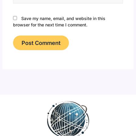
Save my name, email, and website in this
browser for the next time I comment.