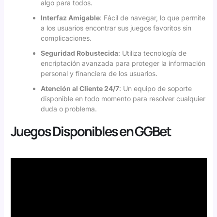
algo para todos.
Interfaz Amigable
: Fácil de navegar, lo que permite
a los usuarios encontrar sus juegos favoritos sin
complicaciones.
Seguridad Robustecida
: Utiliza tecnología de
encriptación avanzada para proteger la información
personal y financiera de los usuarios.
Atención al Cliente 24/7
: Un equipo de soporte
disponible en todo momento para resolver cualquier
duda o problema.
Juegos Disponibles en GGBet