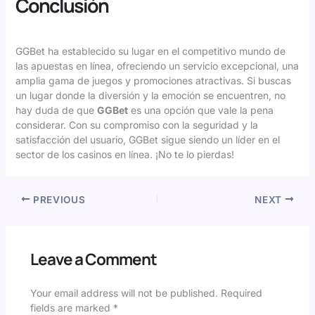
Conclusión
GGBet ha establecido su lugar en el competitivo mundo de
las apuestas en línea, ofreciendo un servicio excepcional, una
amplia gama de juegos y promociones atractivas. Si buscas
un lugar donde la diversión y la emoción se encuentren, no
hay duda de que
GGBet
es una opción que vale la pena
considerar. Con su compromiso con la seguridad y la
satisfacción del usuario, GGBet sigue siendo un líder en el
sector de los casinos en línea. ¡No te lo pierdas!
PREVIOUS
NEXT
Leave a Comment
Your email address will not be published.
Required
fields are marked
*