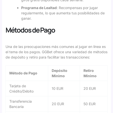
Programa de Lealtad
: Recompensas por jugar
regularmente, lo que aumenta tus posibilidades de
ganar.
Métodos de Pago
Una de las preocupaciones más comunes al jugar en línea es
el tema de los pagos. GGBet ofrece una variedad de métodos
de depósito y retiro para facilitar las transacciones:
Depósito
Retiro
Método de Pago
Mínimo
Mínimo
Tarjeta de
10 EUR
20 EUR
Crédito/Débito
Transferencia
20 EUR
50 EUR
Bancaria