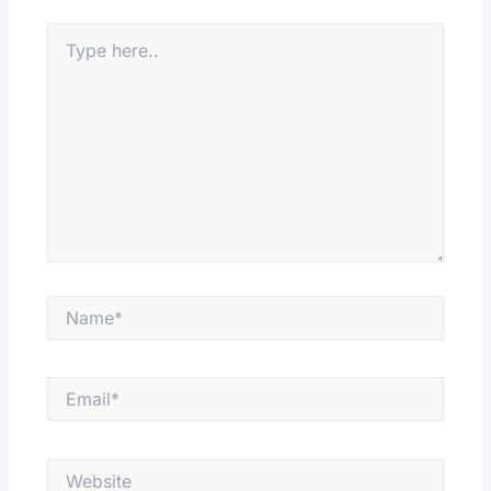
Type
here..
Name*
Email*
Website