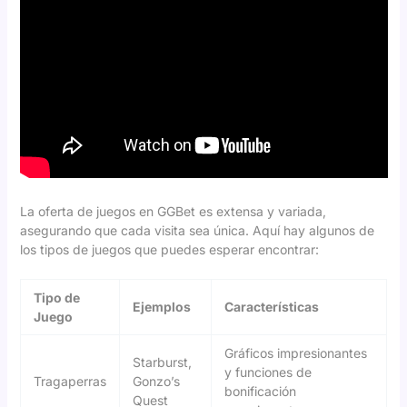
La oferta de juegos en GGBet es extensa y variada,
asegurando que cada visita sea única. Aquí hay algunos de
los tipos de juegos que puedes esperar encontrar:
Tipo de
Ejemplos
Características
Juego
Gráficos impresionantes
Starburst,
y funciones de
Tragaperras
Gonzo’s
bonificación
Quest