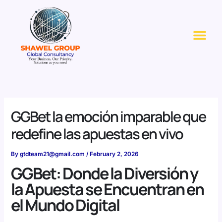
Skip
to
Me
content
GGBet la emoción imparable que
redefine las apuestas en vivo
By
gtdteam21@gmail.com
/
February 2, 2026
GGBet: Donde la Diversión y
la Apuesta se Encuentran en
el Mundo Digital