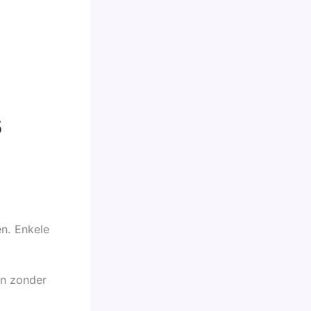
s
n. Enkele
en zonder