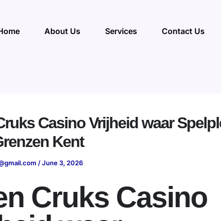
Home
About Us
Services
Contact Us
ruks Casino Vrijheid waar Spelpl
Grenzen Kent
@gmail.com
/
June 3, 2026
n Cruks Casino