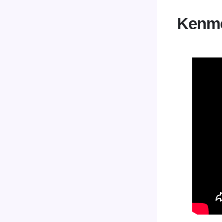
Kenme