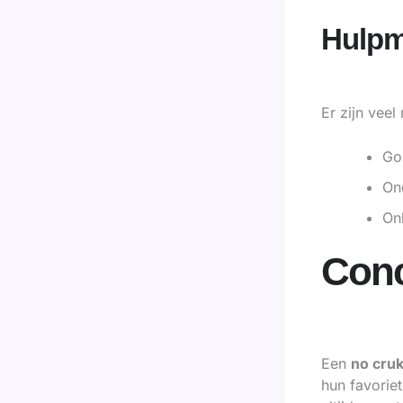
Hulpm
Er zijn vee
Go
On
On
Conc
Een
no cruk
hun favoriet