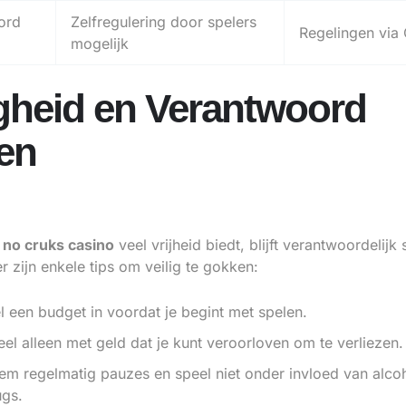
ord
Zelfregulering door spelers
Regelingen vi
mogelijk
igheid en Verantwoord
en
n
no cruks casino
veel vrijheid biedt, blijft verantwoordelijk
er zijn enkele tips om veilig te gokken:
l een budget in voordat je begint met spelen.
el alleen met geld dat je kunt veroorloven om te verliezen.
em regelmatig pauzes en speel niet onder invloed van alcoh
ugs.