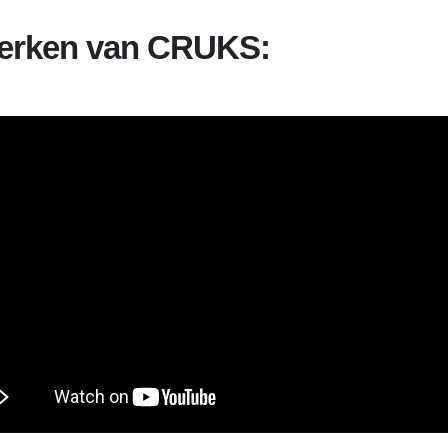
rken van CRUKS: