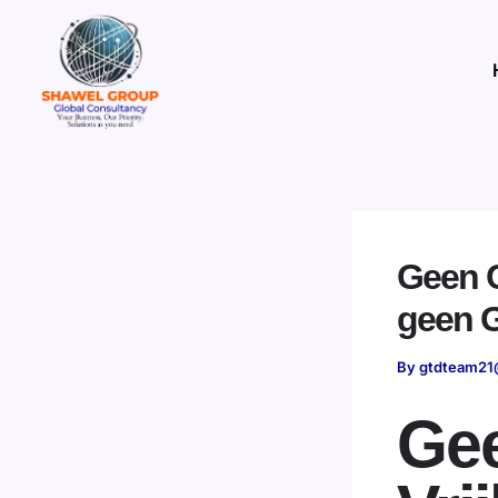
Skip
to
content
Geen C
geen 
By
gtdteam21
Gee