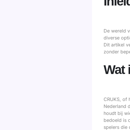
Inlei
De wereld v
diverse opti
Dit artikel 
zonder bepe
Wat
CRUKS, of he
Nederland d
houdt bij w
bedoeld is
spelers die