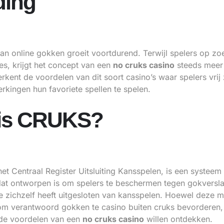
ding
an online gokken groeit voortdurend. Terwijl spelers op zoe
es, krijgt het concept van een
no cruks casino
steeds meer
verkent de voordelen van dit soort casino’s waar spelers vrij
rkingen hun favoriete spellen te spelen.
 is CRUKS?
t Centraal Register Uitsluiting Kansspelen, is een systeem 
at ontworpen is om spelers te beschermen tegen gokversla
ie zichzelf heeft uitgesloten van kansspelen. Hoewel deze m
 om verantwoord gokken te
casino buiten cruks
bevorderen, 
 de voordelen van een
no cruks casino
willen ontdekken.