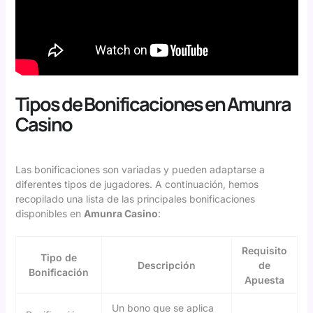
Tipos de Bonificaciones en Amunra
Casino
Las bonificaciones son variadas y pueden adaptarse a
diferentes tipos de jugadores. A continuación, hemos
recopilado una lista de las principales bonificaciones
disponibles en
Amunra Casino
:
Requisito
Tipo de
Descripción
de
Bonificación
Apuesta
Un bono que se aplica