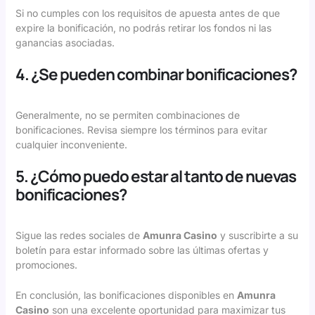
Si no cumples con los requisitos de apuesta antes de que
expire la bonificación, no podrás retirar los fondos ni las
ganancias asociadas.
4. ¿Se pueden combinar bonificaciones?
Generalmente, no se permiten combinaciones de
bonificaciones. Revisa siempre los términos para evitar
cualquier inconveniente.
5. ¿Cómo puedo estar al tanto de nuevas
bonificaciones?
Sigue las redes sociales de
Amunra Casino
y suscribirte a su
boletín para estar informado sobre las últimas ofertas y
promociones.
En conclusión, las bonificaciones disponibles en
Amunra
Casino
son una excelente oportunidad para maximizar tus