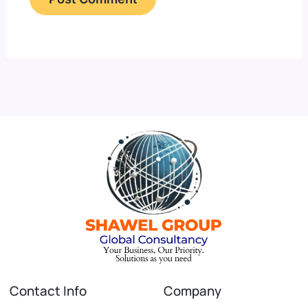
Contact Info
Company