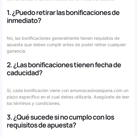
1. ¿Puedo retirar las bonificaciones de
inmediato?
No, las bonificaciones generalmente tienen requisitos de
apuesta que debes cumplir antes de poder retirar cualquier
ganancia.
2. ¿Las bonificaciones tienen fecha de
caducidad?
Sí, cada bonificación viene con
amunracasinoespana.com
un
plazo específico en el cual debes utilizarla. Asegúrate de leer
los términos y condiciones.
3. ¿Qué sucede si no cumplo con los
requisitos de apuesta?