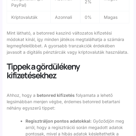
2%
PayPal)
Kriptovaluták
Azonnali
0%
Magas
Mint látható, a betonred kaszinó változatos kifizetési
módokat kínál, így minden játékos megtalálhatja a számára
legmegfelelőbbet. A gyorsabb tranzakciók érdekében
javasolt a digitális pénztárcák vagy kriptovaluták használata.
Tippek a gördülékeny
kifizetésekhez
Ahhoz, hogy a
betonred kifizetés
folyamata a lehető
legsimábban menjen végbe, érdemes
betonred
betartani
néhány egyszerű tippet:
Regisztráljon pontos adatokkal:
Győződjön meg
arról, hogy a regisztráció során megadott adatok
pontosak, mivel a hibás adatok késleltethetik a