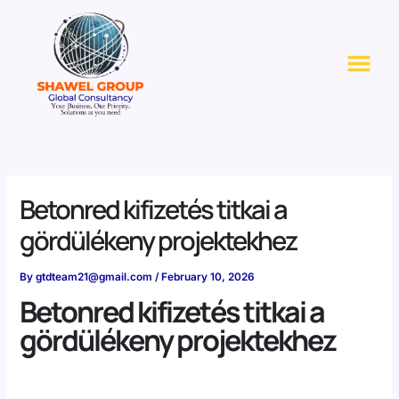
Skip
to
Me
content
Betonred kifizetés titkai a
gördülékeny projektekhez
By
gtdteam21@gmail.com
/
February 10, 2026
Betonred kifizetés titkai a
gördülékeny projektekhez