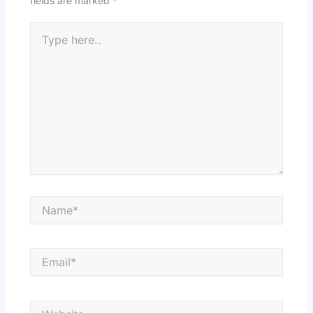
fields are marked
*
Type
here..
Name*
Email*
Website