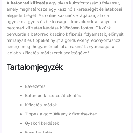
A
betonred kifizetés
egy olyan kulcsfontosságú folyamat,
amely meghatározza egy kaszinó sikerességét és játékosai
elégedettségét. Az online kaszinók világában, ahol a
figyelem a gyors és biztonságos tranzakciókra irányul, a
betonred kifizetés kérdése különösen fontos. Cikkünk
bemutatja a betonred kaszinó kifizetési folyamatait, előnyeit,
hátrányait és tippeket nyújt a gördülékeny lebonyolításhoz.
Ismerje meg, hogyan érheti el a maximális nyereséget a
legjobb kifizetési módszerek segítségével!
Tartalomjegyzék
Bevezetés
Betonred kifizetés áttekintés
Kifizetési módok
Tippek a gördülékeny kifizetésekhez
Gyakori kérdések
Következtetés