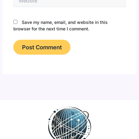
Save my name, email, and website in this
browser for the next time I comment.