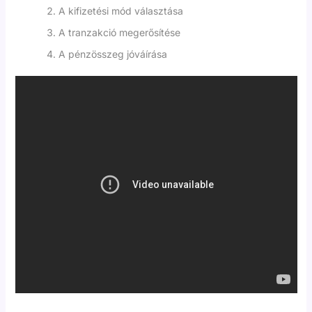
A kifizetési mód választása
A tranzakció megerősítése
A pénzösszeg jóváírása