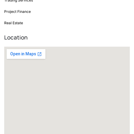
Trading Services
Project Finance
Real Estate
Location