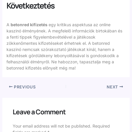
Következtetés
A
betonred kifizetés
egy kritikus aspektusa az online
kaszinó élményének. A megfelelő információk birtokában és
a fenti tippek figyelembevételével a játékosok
zökkenőmentes kifizetéseket érhetnek el. A betonred
kaszinó nemcsak szórakoztató játékokat kínál, hanem a
kifizetések gördülékeny lebonyolításával is gondoskodik a
felhasználói élményről. Ne habozzon, tapasztalja meg a
betonred kifizetés előnyeit még ma!
PREVIOUS
NEXT
Leave a Comment
Your email address will not be published.
Required