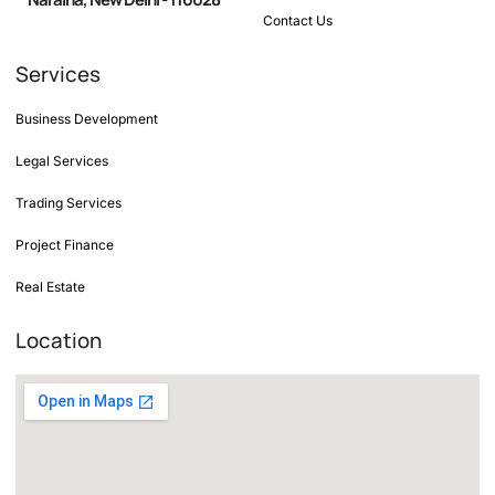
Contact Us
Services
Business Development
Legal Services
Trading Services
Project Finance
Real Estate
Location