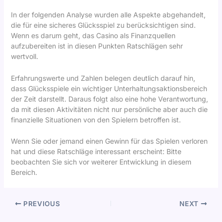
In der folgenden Analyse wurden alle Aspekte abgehandelt,
die für eine sicheres Glücksspiel zu berücksichtigen sind.
Wenn es darum geht, das Casino als Finanzquellen
aufzubereiten ist in diesen Punkten Ratschlägen sehr
wertvoll.
Erfahrungswerte und Zahlen belegen deutlich darauf hin,
dass Glücksspiele ein wichtiger Unterhaltungsaktionsbereich
der Zeit darstellt. Daraus folgt also eine hohe Verantwortung,
da mit diesen Aktivitäten nicht nur persönliche aber auch die
finanzielle Situationen von den Spielern betroffen ist.
Wenn Sie oder jemand einen Gewinn für das Spielen verloren
hat und diese Ratschläge interessant erscheint: Bitte
beobachten Sie sich vor weiterer Entwicklung in diesem
Bereich.
PREVIOUS
NEXT