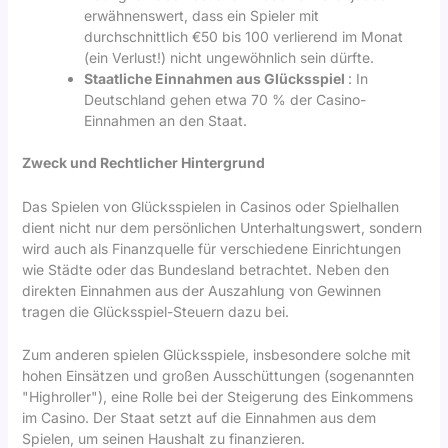
erwähnenswert, dass ein Spieler mit
durchschnittlich €50 bis 100 verlierend im Monat
(ein Verlust!) nicht ungewöhnlich sein dürfte.
Staatliche Einnahmen aus Glücksspiel
: In
Deutschland gehen etwa 70 % der Casino-
Einnahmen an den Staat.
Zweck und Rechtlicher Hintergrund
Das Spielen von Glücksspielen in Casinos oder Spielhallen
dient nicht nur dem persönlichen Unterhaltungswert, sondern
wird auch als Finanzquelle für verschiedene Einrichtungen
wie Städte oder das Bundesland betrachtet. Neben den
direkten Einnahmen aus der Auszahlung von Gewinnen
tragen die Glücksspiel-Steuern dazu bei.
Zum anderen spielen Glücksspiele, insbesondere solche mit
hohen Einsätzen und großen Ausschüttungen (sogenannten
"Highroller"), eine Rolle bei der Steigerung des Einkommens
im Casino. Der Staat setzt auf die Einnahmen aus dem
Spielen, um seinen Haushalt zu finanzieren.