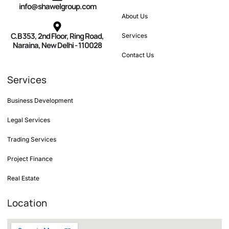
info@shawelgroup.com
About Us
C.B 353, 2nd Floor, Ring Road,
Services
Naraina, New Delhi - 110028
Contact Us
Services
Business Development
Legal Services
Trading Services
Project Finance
Real Estate
Location