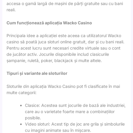
accesa o gamă largă de mașini de părți gratuite sau cu bani
reali.
Cum funcționează aplicația Wacko Casino
Principala idee a aplicației este aceea ca utilizatorul
Wacko
casino
să poată juca sloturi online gratuit, dar și cu bani reali.
Pentru acest lucru sunt necesari credite virtuale sau o cont
de jucător activ. Jocurile disponibile includ clasicurile
șampanie, ruletă, poker, blackjack și multe altele.
Tipuri și variante ale sloturilor
Sloturile din aplicația Wacko Casino pot fi clasificate în mai
multe categorii:
Clasice: Acestea sunt jocurile de bază ale industriei,
care au o varietate foarte mare a combinațiilor
posibile.
Video sloturi: Acest tip de joc are grila și simbolurile
cu imagini animate sau în mișcare.