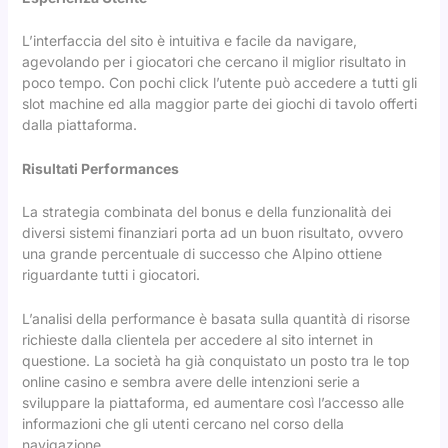
L’interfaccia del sito è intuitiva e facile da navigare,
agevolando per i giocatori che cercano il miglior risultato in
poco tempo. Con pochi click l’utente può accedere a tutti gli
slot machine ed alla maggior parte dei giochi di tavolo offerti
dalla piattaforma.
Risultati Performances
La strategia combinata del bonus e della funzionalità dei
diversi sistemi finanziari porta ad un buon risultato, ovvero
una grande percentuale di successo che Alpino ottiene
riguardante tutti i giocatori.
L’analisi della performance è basata sulla quantità di risorse
richieste dalla clientela per accedere al sito internet in
questione. La società ha già conquistato un posto tra le top
online casino e sembra avere delle intenzioni serie a
sviluppare la piattaforma, ed aumentare così l’accesso alle
informazioni che gli utenti cercano nel corso della
navigazione.