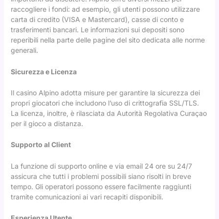
raccogliere i fondi: ad esempio, gli utenti possono utilizzare
carta di credito (VISA e Mastercard), casse di conto e
trasferimenti bancari. Le informazioni sui depositi sono
reperibili nella parte delle pagine del sito dedicata alle norme
generali.
Sicurezza e Licenza
Il casino Alpino adotta misure per garantire la sicurezza dei
propri giocatori che includono l’uso di crittografia SSL/TLS.
La licenza, inoltre, è rilasciata da Autorità Regolativa Curaçao
per il gioco a distanza.
Supporto al Client
La funzione di supporto online e via email 24 ore su 24/7
assicura che tutti i problemi possibili siano risolti in breve
tempo. Gli operatori possono essere facilmente raggiunti
tramite comunicazioni ai vari recapiti disponibili.
Esperienza Utente