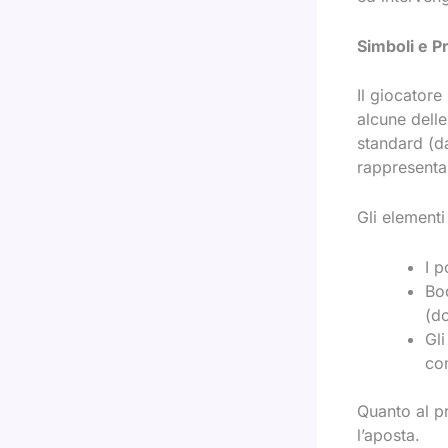
Simboli e P
Il giocatore
alcune delle
standard (d
rappresenta
Gli elementi
I p
Bo
(d
Gli
co
Quanto al p
l’aposta.