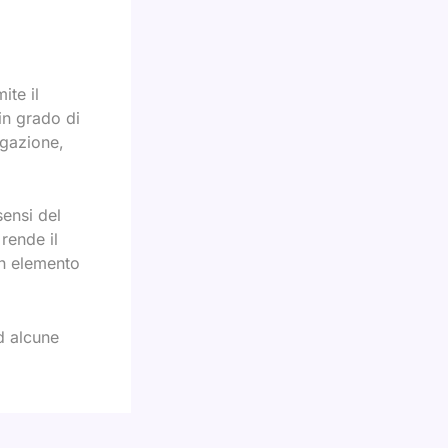
ite il
in grado di
igazione,
sensi del
rende il
un elemento
d alcune