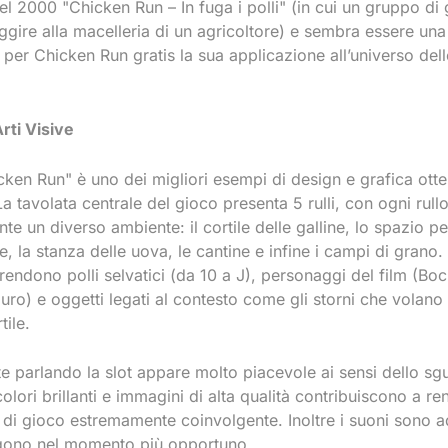
l 2000 "Chicken Run – In fuga i polli" (in cui un gruppo di 
ggire alla macelleria di un agricoltore) e sembra essere una
e per
Chicken Run gratis
la sua applicazione all’universo dell
rti Visive
cken Run" è uno dei migliori esempi di design e grafica otten
a tavolata centrale del gioco presenta 5 rulli, con ogni rull
te un diverso ambiente: il cortile delle galline, lo spazio pe
e, la stanza delle uova, le cantine e infine i campi di grano. 
ndono polli selvatici (da 10 a J), personaggi del film (Boc
ro) e oggetti legati al contesto come gli storni che volano 
tile.
e parlando la slot appare molto piacevole ai sensi dello sg
olori brillanti e immagini di alta qualità contribuiscono a re
 di gioco estremamente coinvolgente. Inoltre i suoni sono a
gono nel momento più opportuno.