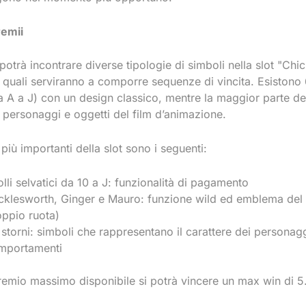
remii
 potrà incontrare diverse tipologie di simboli nella slot "Chi
 quali serviranno a comporre sequenze di vincita. Esistono 
a A a J) con un design classico, mentre la maggior parte de
 personaggi e oggetti del film d’animazione.
 più importanti della slot sono i seguenti:
olli selvatici da 10 a J: funzionalità di pagamento
cklesworth, Ginger e Mauro: funzione wild ed emblema del
oppio ruota)
 storni: simboli che rappresentano il carattere dei personagg
mportamenti
remio massimo disponibile si potrà vincere un max win di 5