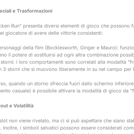
eciali e Trasformazioni
icken Run" presenta diversi elementi di gioco che possono fa
del giocatore di avere delle vittorie consistenti:
ersonaggi della film (Bocklesworth, Ginger e Mauro): funzio
no il potere di sostituirsi ad ogni altra combinazione possib
 storni: i loro comportamenti sono correlati alla modalità "fr
n 3 storni che si muovono liberamente in su nel campo per 
so, quando un storno sfreccia fuori dallo schermo inferiore
to casuale) è possibile attivare la modalità di gioco da "f
out e Volatilità
 slot non viene rivelato, ma ci si può aspettare che siano stabi
Inoltre, i simboli selvatici possono essere considerati com