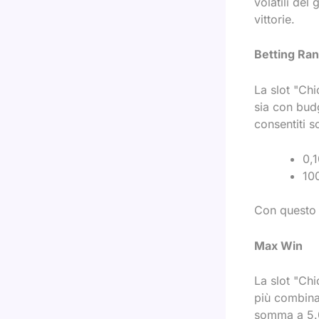
volatili del
vittorie.
Betting Ra
La slot "Chi
sia con budg
consentiti s
0,
10
Con questo r
Max Win
La slot "Ch
più combinaz
somma a 5.0