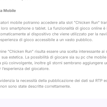
la Mobile
atori mobile potranno accedere alla slot "Chicken Run" tram
loro smartphone o tablet. La funzionalità di gioco online è 
tomaticamente al dispositivo che viene utilizzato per la nav
esperienza di gioco accessibile a un vasto pubblico.
ine "Chicken Run" risulta essere una scelta interessante ai 
 sua estetica. La possibilità di giocare sia su pc che mobile 
a più coinvolgente, inoltre gli storni sembrano aggiungere 
r l’esperienza del giocatore.
evidenzia la necessità della pubblicazione dei dati sul RTP e
 non sono state descritte correttamente.