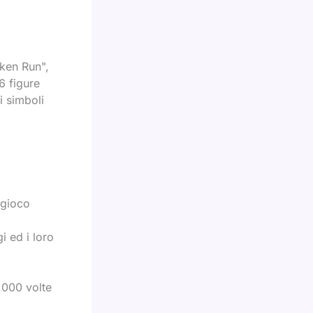
cken Run",
6 figure
i simboli
 gioco
i ed i loro
.000 volte