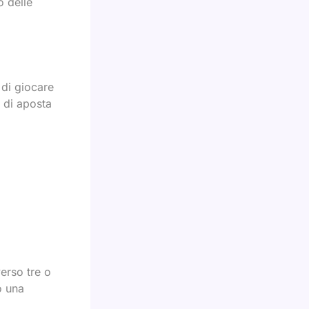
o delle
 di giocare
i di aposta
erso tre o
o una