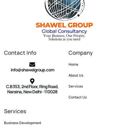
Contact Info
Company
Home
info@shawelgroup.com
About Us
C.B 353, 2nd Floor, Ring Road,
Services
Naraina, New Delhi - 110028
Contact Us
Services
Business Development