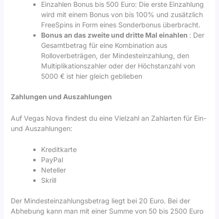
Einzahlen Bonus bis 500 Euro: Die erste Einzahlung
wird mit einem Bonus von bis 100% und zusätzlich
FreeSpins in Form eines Sonderbonus überbracht.
Bonus an das zweite und dritte Mal einahlen
: Der
Gesamtbetrag für eine Kombination aus
Rolloverbeträgen, der Mindesteinzahlung, den
Multiplikationszahler oder der Höchstanzahl von
5000 € ist hier gleich geblieben
Zahlungen und Auszahlungen
Auf Vegas Nova findest du eine Vielzahl an Zahlarten für Ein-
und Auszahlungen:
Kreditkarte
PayPal
Neteller
Skrill
Der Mindesteinzahlungsbetrag liegt bei 20 Euro. Bei der
Abhebung kann man mit einer Summe von 50 bis 2500 Euro