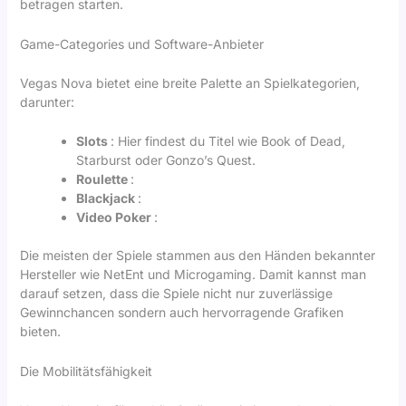
betragen starten.
Game-Categories und Software-Anbieter
Vegas Nova bietet eine breite Palette an Spielkategorien,
darunter:
Slots
: Hier findest du Titel wie Book of Dead,
Starburst oder Gonzo’s Quest.
Roulette
:
Blackjack
:
Video Poker
:
Die meisten der Spiele stammen aus den Händen bekannter
Hersteller wie NetEnt und Microgaming. Damit kannst man
darauf setzen, dass die Spiele nicht nur zuverlässige
Gewinnchancen sondern auch hervorragende Grafiken
bieten.
Die Mobilitätsfähigkeit