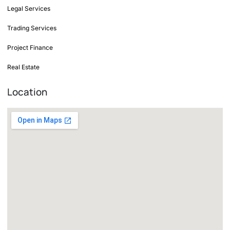
Legal Services
Trading Services
Project Finance
Real Estate
Location