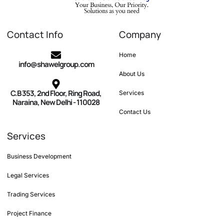
Contact Info
Company
Home
info@shawelgroup.com
About Us
C.B 353, 2nd Floor, Ring Road,
Services
Naraina, New Delhi - 110028
Contact Us
Services
Business Development
Legal Services
Trading Services
Project Finance