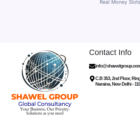
Real Money Slots
Contact Info
info@shawelgroup.co
C.B 353, 2nd Floor, Rin
Naraina, New Delhi - 11