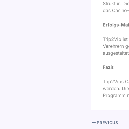
Struktur. Di
das Casino-
Erfolgs-Ma
Trip2Vip ist
Verehrern g
ausgestalte
Fazit
Trip2Vips C
werden. Die
Programm ma
PREVIOUS