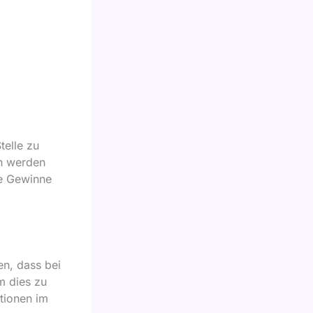
telle zu
en werden
he Gewinne
en, dass bei
m dies zu
ationen im