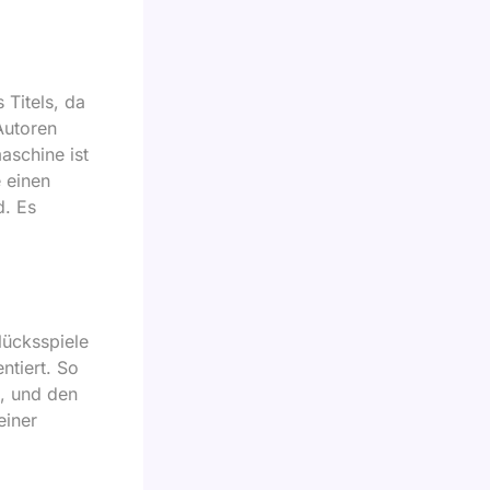
 Titels, da
utoren
aschine ist
e einen
d. Es
lücksspiele
ntiert. So
t, und den
einer