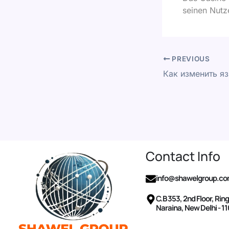
seinen Nutz
PREVIOUS
Contact Info
info@shawelgroup.c
C.B 353, 2nd Floor, Rin
Naraina, New Delhi - 1