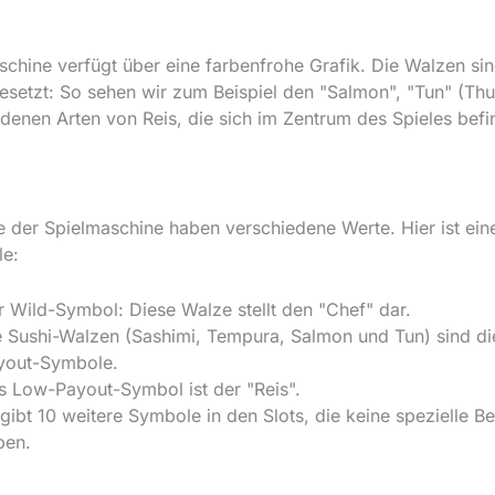
schine verfügt über eine farbenfrohe Grafik. Die Walzen sin
setzt: So sehen wir zum Beispiel den "Salmon", "Tun" (Thu
edenen Arten von Reis, die sich im Zentrum des Spieles befi
 der Spielmaschine haben verschiedene Werte. Hier ist eine
le:
r Wild-Symbol: Diese Walze stellt den "Chef" dar.
e Sushi-Walzen (Sashimi, Tempura, Salmon und Tun) sind di
yout-Symbole.
s Low-Payout-Symbol ist der "Reis".
gibt 10 weitere Symbole in den Slots, die keine spezielle 
ben.