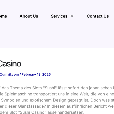
ome
About Us
Services
Contact Us
Casino
@gmail.com
/
February 13, 2026
uf das Thema des Slots "Sushi" lässt sofort den japanischen 
e Spielmaschine transportiert uns in eine Welt, die von einer
n Symbolen und exotischem Design geprägt ist. Doch was s
nter dieser Glanzfassade? In diesem ausführlichen Bericht we
t dem Slot "Sushi Casino" auseinandersetzen.