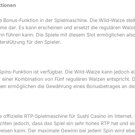
tionen
ne Bonus-Funktion in der Spielmaschine. Die Wild-Walze stel
me dar. Es kann erscheinen und ersetzt die regulären Walz
n führen kann. Die Spiele mit diesem Slot ermöglichen also
erstützung für den Spieler.
Spins-Funktion ist verfügbar. Die Wild-Walze kann jedoch e
r einer Kombination von Fünf regulären Walzen entspricht. D
en ermöglichen die Gewährung eines Bonusbetrages an den
e offizielle RTP-Spielmaschine für Sushi Casino im Internet. 
ichten jedoch, dass das Spiel ein sehr hohes RTP hat und si
weisen kann. Der maximale Gewinn bei jedem Spin wird eben