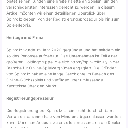
bietet seinen Kunden eine breite Palette an Spielen, um den
verschiedensten Interessen gerecht zu werden. In diesem
Artikel möchten wir einen detaillierten Überblick über
Spinrollz geben, von der Registrierungsprozedur bis hin zum
Spielerlebnis.
Heritage und Firma
Spinrollz wurde im Jahr 2020 gegründet und hat seitdem ein
solides Renomee aufgebaut. Das Unternehmen ist Teil einer
größeren Holdinggruppe, die sich
https://spin-rollz.at/
in der
Branche für Online-Spielvergnügen engagiert. Die Gründer
von Spinrollz haben eine lange Geschichte im Bereich des
Online-Glücksspiels und verfügen über umfassende
Kenntnisse über den Markt.
Registrierungsprozedur
Die Registrierung bei Spinrollz ist ein leicht durchführbares
Verfahren, das innerhalb von Minuten abgeschlossen werden
kann. Um einen Account zu erstellen, müssen sich die Spieler