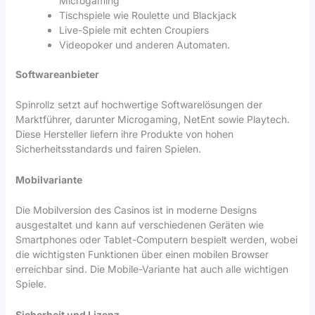
Microgaming
Tischspiele wie Roulette und Blackjack
Live-Spiele mit echten Croupiers
Videopoker und anderen Automaten.
Softwareanbieter
Spinrollz setzt auf hochwertige Softwarelösungen der
Marktführer, darunter Microgaming, NetEnt sowie Playtech.
Diese Hersteller liefern ihre Produkte von hohen
Sicherheitsstandards und fairen Spielen.
Mobilvariante
Die Mobilversion des Casinos ist in moderne Designs
ausgestaltet und kann auf verschiedenen Geräten wie
Smartphones oder Tablet-Computern bespielt werden, wobei
die wichtigsten Funktionen über einen mobilen Browser
erreichbar sind. Die Mobile-Variante hat auch alle wichtigen
Spiele.
Sicherheit und Lizenz