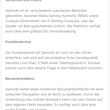
Spinrollz ist an verschiedene zulassende Behörden
gebunden, darunter Malta Gaming Authority (MGA) sowie
Curaçao Government von E-Gaming Curaçaos, was die
Spieler vor Betrugsschwindel schützt. Die Plattform verfügt
auch über eine gültige SSL-Verschlüsselung.
Kundenservice
Der Kundendienst bei Spinrollz ist rund um den Uhren
erreichbar und wird auf verschiedene Arten bereitgestellt,
darunter Live-Chat, E-Mail sowie Telefongespräch. Kunden
können auch eine direkte Frage in den Hilfebereich schicken.
Benutzererlebnis
Spinrollz bietet einen modernen Benutzeroberfläche mit einer
einfachen Navigation und ist leicht zu bedienen. Durch die
Anwendung des mobilen Browsers kann man das Casino auf
dem eigenen Gerät bespielen. Es verfügt auch über eine
große Palette von Spielen.