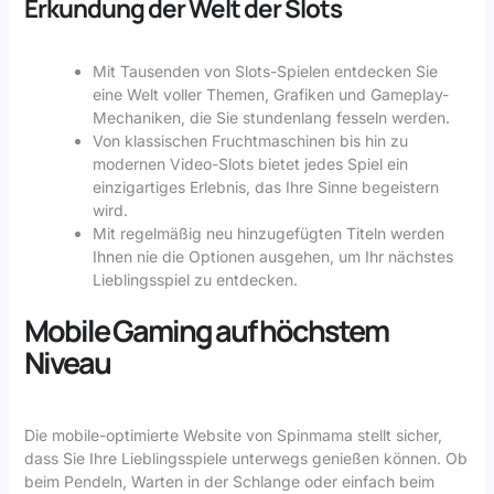
Erkundung der Welt der Slots
Mit Tausenden von Slots-Spielen entdecken Sie
eine Welt voller Themen, Grafiken und Gameplay-
Mechaniken, die Sie stundenlang fesseln werden.
Von klassischen Fruchtmaschinen bis hin zu
modernen Video-Slots bietet jedes Spiel ein
einzigartiges Erlebnis, das Ihre Sinne begeistern
wird.
Mit regelmäßig neu hinzugefügten Titeln werden
Ihnen nie die Optionen ausgehen, um Ihr nächstes
Lieblingsspiel zu entdecken.
Mobile Gaming auf höchstem
Niveau
Die mobile-optimierte Website von Spinmama stellt sicher,
dass Sie Ihre Lieblingsspiele unterwegs genießen können. Ob
beim Pendeln, Warten in der Schlange oder einfach beim