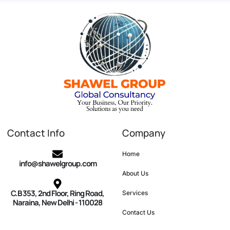
Contact Info
Company
Home
info@shawelgroup.com
About Us
C.B 353, 2nd Floor, Ring Road,
Services
Naraina, New Delhi - 110028
Contact Us