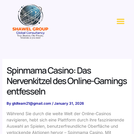
Skip
to
Me
content
Spinmama Casino: Das
Nervenkitzel des Online-Gamings
entfesseln
By
gtdteam21@gmail.com
/
January 31, 2026
Während Sie durch die weite Welt der Online-Casinos
navigieren, hebt sich eine Plattform durch ihre faszinierende
Auswahl an Spielen, benutzerfreundliche Oberfläche und
verlockende Aktionen hervor – Spinmama Casino. Mit