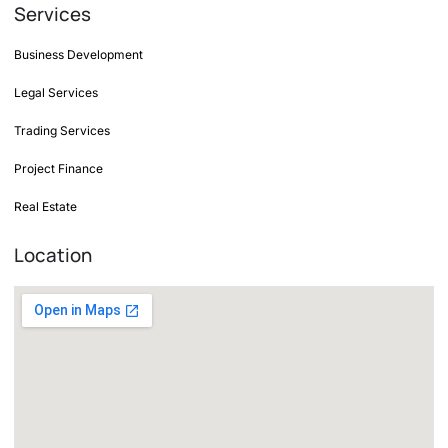
Services
Business Development
Legal Services
Trading Services
Project Finance
Real Estate
Location