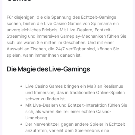
Für diejenigen, die die Spannung des Echtzeit-Gamings
suchen, bieten die Live Casino Games von Spinmama ein
unvergleichliches Erlebnis. Mit Live-Dealern, Echtzeit-
Streaming und immersiven Gameplay-Mechaniken fühlen Sie
sich, als wären Sie mitten im Geschehen. Und mit einer
Auswahl an Tischen, die 24/7 verfügbar sind, können Sie
spielen, wann immer Ihnen danach ist.
Die Magie des Live-Gamings
Live Casino Games bringen ein Maß an Realismus
und Immersion, das in traditionellen Online-Spielen
schwer zu finden ist.
Mit Live-Dealern und Echtzeit-Interaktion fühlen Sie
sich, als wären Sie Teil einer echten Casino-
Umgebung.
Der Nervenkitzel, gegen andere Spieler in Echtzeit
anzutreten, verleiht dem Spielerlebnis eine