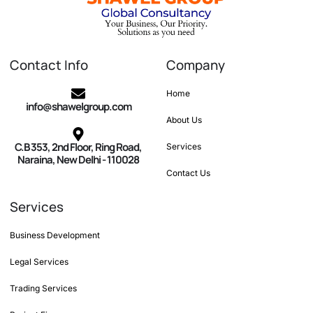
Contact Info
Company
Home
info@shawelgroup.com
About Us
C.B 353, 2nd Floor, Ring Road,
Services
Naraina, New Delhi - 110028
Contact Us
Services
Business Development
Legal Services
Trading Services