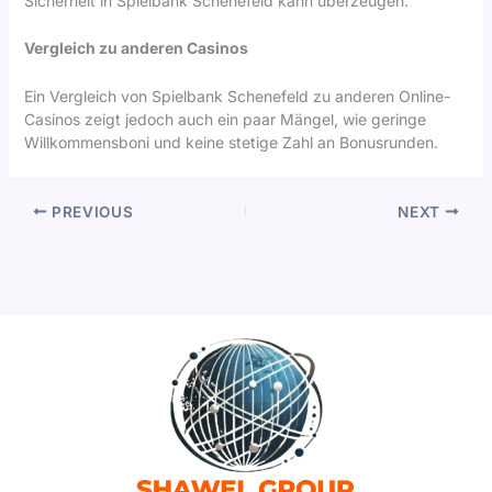
Sicherheit in Spielbank Schenefeld kann überzeugen.
Vergleich zu anderen Casinos
Ein Vergleich von Spielbank Schenefeld zu anderen Online-
Casinos zeigt jedoch auch ein paar Mängel, wie geringe
Willkommensboni und keine stetige Zahl an Bonusrunden.
PREVIOUS
NEXT