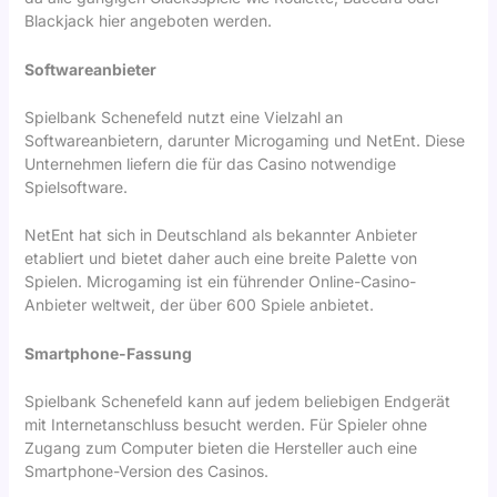
Blackjack hier angeboten werden.
Softwareanbieter
Spielbank Schenefeld nutzt eine Vielzahl an
Softwareanbietern, darunter Microgaming und NetEnt. Diese
Unternehmen liefern die für das Casino notwendige
Spielsoftware.
NetEnt hat sich in Deutschland als bekannter Anbieter
etabliert und bietet daher auch eine breite Palette von
Spielen. Microgaming ist ein führender Online-Casino-
Anbieter weltweit, der über 600 Spiele anbietet.
Smartphone-Fassung
Spielbank Schenefeld kann auf jedem beliebigen Endgerät
mit Internetanschluss besucht werden. Für Spieler ohne
Zugang zum Computer bieten die Hersteller auch eine
Smartphone-Version des Casinos.