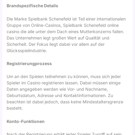
Brandspezifische Details
Die Marke Spielbank Schenefeld ist Teil einer internationalen
Gruppe von Online-Casinos,
Spielbank Schenefeld online
casino
die alle unter dem Dach eines Mutterkonzerns fallen.
Das Unternehmen legt großen Wert auf Qualität und
Sicherheit. Der Fokus liegt dabei vor allem auf der
Glücksspielindustrie.
Registrierungprozess
Um an den Spielen teilnehmen zu können, muss sich jeder
Spieler im Casino registrieren lassen. Dabei müssen einige
Daten angegeben werden wie Vor- und Nachname,
Geburtsdatum, Adresse und Kontaktinformationen. Zu
beachten ist dabei jedoch, dass keine Mindestaltersgrenze
besteht.
Konto-Funktionen
Nach der Registrierung erhält jeder Spieler Zugriff auf sein