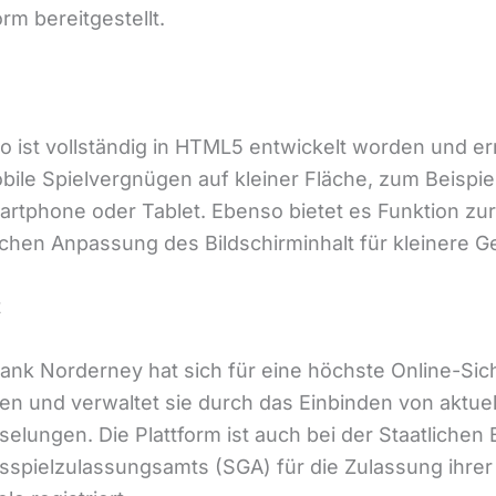
orm bereitgestellt.
o ist vollständig in HTML5 entwickelt worden und er
bile Spielvergnügen auf kleiner Fläche, zum Beispiel
rtphone oder Tablet. Ebenso bietet es Funktion zur
chen Anpassung des Bildschirminhalt für kleinere Ge
t
bank Norderney hat sich für eine höchste Online-Sic
en und verwaltet sie durch das Einbinden von aktue
selungen. Die Plattform ist auch bei der Staatlichen
sspielzulassungsamts (SGA) für die Zulassung ihrer