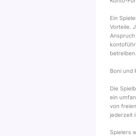
Konto-Fu
Ein Spiel
Vorteile.
Anspruch 
kontoführ
betreiben
Boni und
Die Spiel
ein umfan
von freie
jederzeit
Spielers 