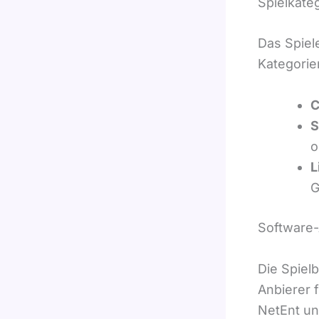
Spielkate
Das Spiel
Kategorie
C
S
o
L
G
Software-
Die Spiel
Anbierer f
NetEnt un