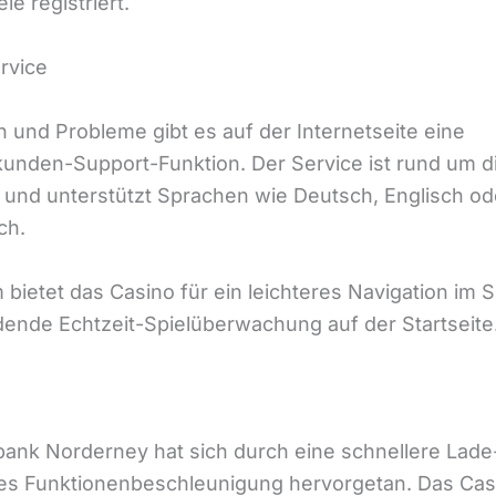
le registriert.
rvice
n und Probleme gibt es auf der Internetseite eine
unden-Support-Funktion. Der Service ist rund um d
 und unterstützt Sprachen wie Deutsch, Englisch od
ch.
bietet das Casino für ein leichteres Navigation im S
nde Echtzeit-Spielüberwachung auf der Startseite
bank Norderney hat sich durch eine schnellere Lade
res Funktionenbeschleunigung hervorgetan. Das Casi