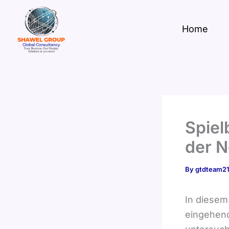
Skip
to
Home
content
Spiel
der N
By
gtdteam2
In diesem
eingehend