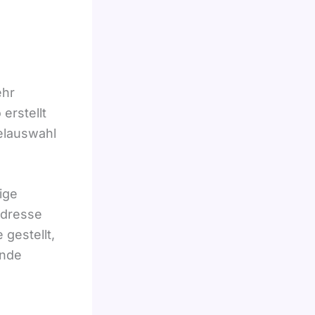
ehr
erstellt
elauswahl
ige
Adresse
gestellt,
unde