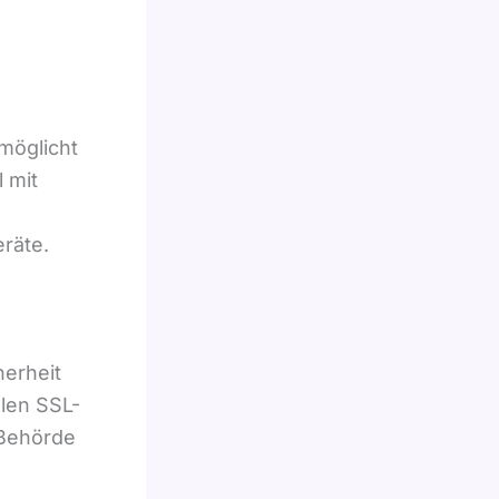
möglicht
 mit
räte.
herheit
llen SSL-
 Behörde