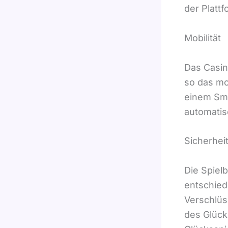
der Plattf
Mobilität
Das Casin
so das mo
einem Sma
automatis
Sicherhei
Die Spiel
entschied
Verschlüs
des Glück