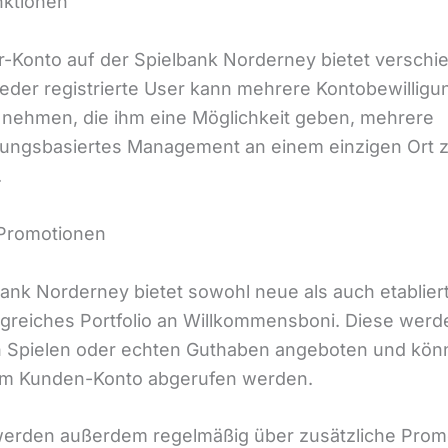
nktionen
er-Konto auf der Spielbank Norderney bietet versch
 Jeder registrierte User kann mehrere Kontobewilligu
nehmen, die ihm eine Möglichkeit geben, mehrere
ungsbasiertes Management an einem einzigen Ort 
.
 Promotionen
bank Norderney bietet sowohl neue als auch etabliert
greiches Portfolio an Willkommensboni. Diese werd
n Spielen oder echten Guthaben angeboten und kön
 im Kunden-Konto abgerufen werden.
werden außerdem regelmäßig über zusätzliche Prom