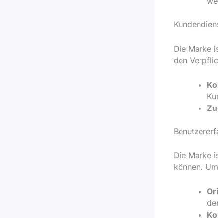
we
Kundendien
Die Marke i
den Verpfli
Ko
Ku
Zu
Benutzererf
Die Marke i
können. Um 
Or
de
Ko