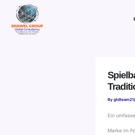
Skip
to
content
Spielb
Tradit
By
gtdteam21
Ein umfasse
Marke im Fo