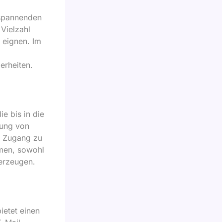
 spannenden
Vielzahl
r eignen. Im
erheiten.
e bis in die
rung von
e Zugang zu
hmen, sowohl
berzeugen.
ietet einen