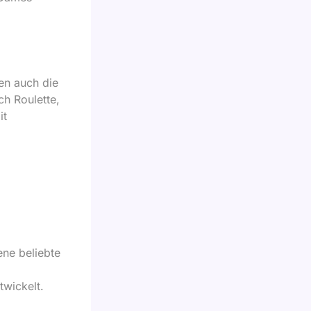
en auch die
ch Roulette,
it
ene beliebte
twickelt.