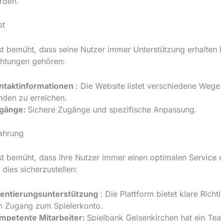
rden.
st
st bemüht, dass seine Nutzer immer Unterstützung erhalten
chtungen gehören:
ntaktinformationen
: Die Website listet verschiedene Weg
nden zu erreichen.
gänge:
Sichere Zugänge und spezifische Anpassung.
ahrung
st bemüht, dass ihre Nutzer immer einen optimalen Service 
dies sicherzustellen:
ientierungsunterstützung
: Die Plattform bietet klare Richtl
n Zugang zum Spielerkonto.
mpetente Mitarbeiter:
Spielbank Gelsenkirchen hat ein Te