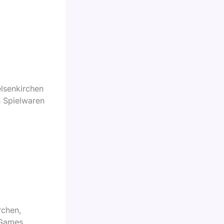
elsenkirchen
n Spielwaren
rchen,
 Games