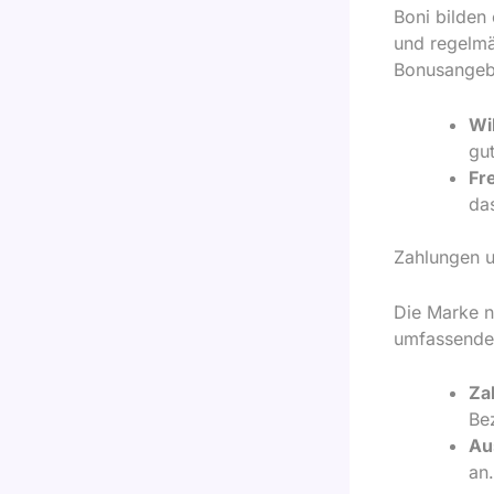
Boni bilden
und regelmä
Bonusangeb
Wi
gu
Fr
das
Zahlungen u
Die Marke ni
umfassende
Za
Be
Au
an.