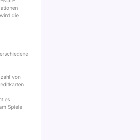
E-Mail-
mationen
wird die
verschiedene
lzahl von
editkarten
ht es
am Spiele