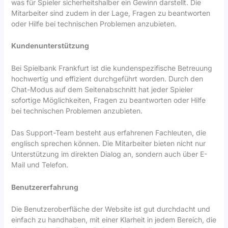
was für Spieler sicherheitshalber ein Gewinn darstellt. Die
Mitarbeiter sind zudem in der Lage, Fragen zu beantworten
oder Hilfe bei technischen Problemen anzubieten.
Kundenunterstützung
Bei Spielbank Frankfurt ist die kundenspezifische Betreuung
hochwertig und effizient durchgeführt worden. Durch den
Chat-Modus auf dem Seitenabschnitt hat jeder Spieler
sofortige Möglichkeiten, Fragen zu beantworten oder Hilfe
bei technischen Problemen anzubieten.
Das Support-Team besteht aus erfahrenen Fachleuten, die
englisch sprechen können. Die Mitarbeiter bieten nicht nur
Unterstützung im direkten Dialog an, sondern auch über E-
Mail und Telefon.
Benutzererfahrung
Die Benutzeroberfläche der Website ist gut durchdacht und
einfach zu handhaben, mit einer Klarheit in jedem Bereich, die