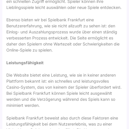
ein schnellen Zugriff ermöglicht. Spieler können ihre
Lieblingsspiele leicht auswählen oder neue Spiele entdecken.
Ebenso bieten wir bei Spielbank Frankfurt eine
Benutzererfahrung, wie sie nicht allzuoft zu sehen ist: den
Einlog- und Auszahlungsprozess wurde über einen ständig
verbesserten Prozess entwickelt. Die Seite ermöglicht es
daher den Spielern ohne Wartezeit oder Schwierigkeiten die
Online-Spiele zu spielen.
Leistungsfähigkeit
Die Website bietet eine Leistung, wie sie in keiner anderen
Plattform bekannt ist: ein schnelles und leistungsvolles
Casino-System, das von keinem der Spieler überfordert wird.
Bei Spielbank Frankfurt können Spiele leicht ausgewählt
werden und die Verzögerung während des Spiels kann so
minimiert werden.
Spielbank Frankfurt beweist also durch diese Faktoren eine
Leistungsfähigkeit bei dem Nutzererlebnis, was zu einer