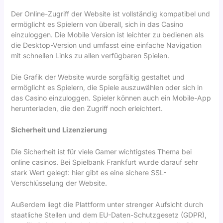
Der Online-Zugriff der Website ist vollständig kompatibel und
ermöglicht es Spielern von überall, sich in das Casino
einzuloggen. Die Mobile Version ist leichter zu bedienen als
die Desktop-Version und umfasst eine einfache Navigation
mit schnellen Links zu allen verfügbaren Spielen.
Die Grafik der Website wurde sorgfältig gestaltet und
ermöglicht es Spielern, die Spiele auszuwählen oder sich in
das Casino einzuloggen. Spieler können auch ein Mobile-App
herunterladen, die den Zugriff noch erleichtert.
Sicherheit und Lizenzierung
Die Sicherheit ist für viele Gamer wichtigstes Thema bei
online casinos. Bei Spielbank Frankfurt wurde darauf sehr
stark Wert gelegt: hier gibt es eine sichere SSL-
Verschlüsselung der Website.
Außerdem liegt die Plattform unter strenger Aufsicht durch
staatliche Stellen und dem EU-Daten-Schutzgesetz (GDPR),