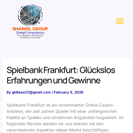
Skip
to
Me
content
Spielbank Frankfurt: Glückslos
Erfahrungen und Gewinne
By
gtdteam21@gmail.com
/
February 6, 2026
Spielbank Frankfurt ist ein renommierter Online-Casino-
Anbieter, der seit Jahren Spieler mit einer umfangreichen
Palette an Spielen und attraktiven Angeboten begeistert. Im
folgenden Review werden wir uns intensiv mit den
verschiedenen Aspekten dieser Marke beschäftigen,