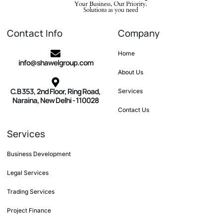
Contact Info
Company
Home
info@shawelgroup.com
About Us
C.B 353, 2nd Floor, Ring Road,
Services
Naraina, New Delhi - 110028
Contact Us
Services
Business Development
Legal Services
Trading Services
Project Finance