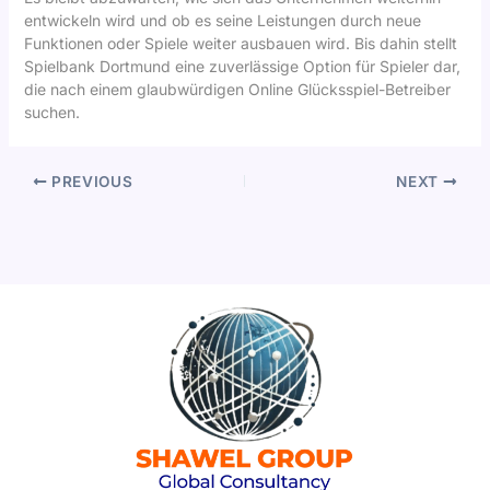
entwickeln wird und ob es seine Leistungen durch neue
Funktionen oder Spiele weiter ausbauen wird. Bis dahin stellt
Spielbank Dortmund eine zuverlässige Option für Spieler dar,
die nach einem glaubwürdigen Online Glücksspiel-Betreiber
suchen.
PREVIOUS
NEXT