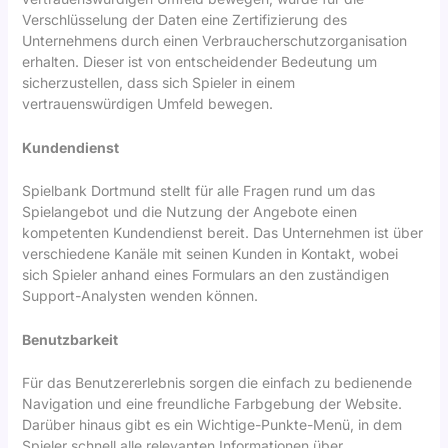
Verschlüsselung der Daten eine Zertifizierung des
Unternehmens durch einen Verbraucherschutzorganisation
erhalten. Dieser ist von entscheidender Bedeutung um
sicherzustellen, dass sich Spieler in einem
vertrauenswürdigen Umfeld bewegen.
Kundendienst
Spielbank Dortmund stellt für alle Fragen rund um das
Spielangebot und die Nutzung der Angebote einen
kompetenten Kundendienst bereit. Das Unternehmen ist über
verschiedene Kanäle mit seinen Kunden in Kontakt, wobei
sich Spieler anhand eines Formulars an den zuständigen
Support-Analysten wenden können.
Benutzbarkeit
Für das Benutzererlebnis sorgen die einfach zu bedienende
Navigation und eine freundliche Farbgebung der Website.
Darüber hinaus gibt es ein Wichtige-Punkte-Menü, in dem
Spieler schnell alle relevanten Informationen über