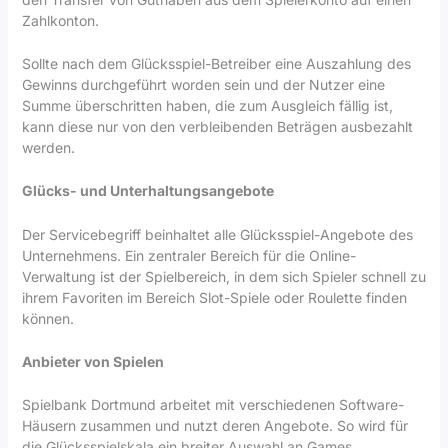
Zahlkonton.
Sollte nach dem Glücksspiel-Betreiber eine Auszahlung des
Gewinns durchgeführt worden sein und der Nutzer eine
Summe überschritten haben, die zum Ausgleich fällig ist,
kann diese nur von den verbleibenden Beträgen ausbezahlt
werden.
Glücks- und Unterhaltungsangebote
Der Servicebegriff beinhaltet alle Glücksspiel-Angebote des
Unternehmens. Ein zentraler Bereich für die Online-
Verwaltung ist der Spielbereich, in dem sich Spieler schnell zu
ihrem Favoriten im Bereich Slot-Spiele oder Roulette finden
können.
Anbieter von Spielen
Spielbank Dortmund arbeitet mit verschiedenen Software-
Häusern zusammen und nutzt deren Angebote. So wird für
die Glücksspielskala ein breiter Auswahl an Games