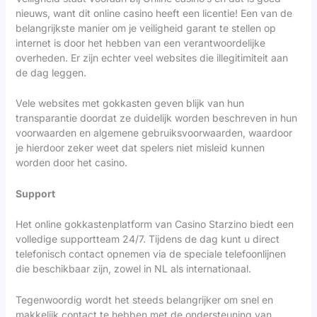
nieuws, want dit online casino heeft een licentie! Een van de
belangrijkste manier om je veiligheid garant te stellen op
internet is door het hebben van een verantwoordelijke
overheden. Er zijn echter veel websites die illegitimiteit aan
de dag leggen.
Vele websites met gokkasten geven blijk van hun
transparantie doordat ze duidelijk worden beschreven in hun
voorwaarden en algemene gebruiksvoorwaarden, waardoor
je hierdoor zeker weet dat spelers niet misleid kunnen
worden door het casino.
Support
Het online gokkastenplatform van Casino Starzino biedt een
volledige supportteam 24/7. Tijdens de dag kunt u direct
telefonisch contact opnemen via de speciale telefoonlijnen
die beschikbaar zijn, zowel in NL als internationaal.
Tegenwoordig wordt het steeds belangrijker om snel en
makkelijk contact te hebben met de ondersteuning van