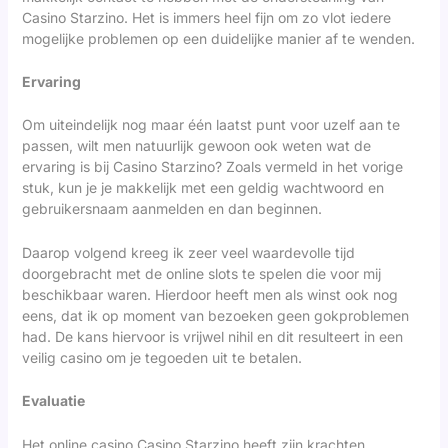
Casino Starzino. Het is immers heel fijn om zo vlot iedere
mogelijke problemen op een duidelijke manier af te wenden.
Ervaring
Om uiteindelijk nog maar één laatst punt voor uzelf aan te
passen, wilt men natuurlijk gewoon ook weten wat de
ervaring is bij Casino Starzino? Zoals vermeld in het vorige
stuk, kun je je makkelijk met een geldig wachtwoord en
gebruikersnaam aanmelden en dan beginnen.
Daarop volgend kreeg ik zeer veel waardevolle tijd
doorgebracht met de online slots te spelen die voor mij
beschikbaar waren. Hierdoor heeft men als winst ook nog
eens, dat ik op moment van bezoeken geen gokproblemen
had. De kans hiervoor is vrijwel nihil en dit resulteert in een
veilig casino om je tegoeden uit te betalen.
Evaluatie
Het online casino Casino Starzino heeft zijn krachten