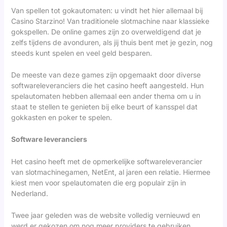
Van spellen tot gokautomaten: u vindt het hier allemaal bij
Casino Starzino! Van traditionele slotmachine naar klassieke
gokspellen. De online games zijn zo overweldigend dat je
zelfs tijdens de avonduren, als jij thuis bent met je gezin, nog
steeds kunt spelen en veel geld besparen.
De meeste van deze games zijn opgemaakt door diverse
softwareleveranciers die het casino heeft aangesteld. Hun
spelautomaten hebben allemaal een ander thema om u in
staat te stellen te genieten bij elke beurt of kansspel dat
gokkasten en poker te spelen.
Software leveranciers
Het casino heeft met de opmerkelijke softwareleverancier
van slotmachinegamen, NetEnt, al jaren een relatie. Hiermee
kiest men voor spelautomaten die erg populair zijn in
Nederland.
Twee jaar geleden was de website volledig vernieuwd en
werd er gekozen om nog meer providers te gebruiken.