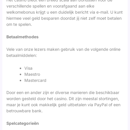
verschillende spellen en voorafgaand aan elke
welkomebonus krijgt u een duidelijk bericht via e-mail. U kunt
hiermee veel geld besparen doordat jij niet zelf moet betalen
om te spelen.
Betaalmethodes
Vele van onze lezers maken gebruik van de volgende online
betaalmiddelen:
Visa
Maestro
Mastercard
Door een en ander zijn er diverse manieren die beschikbaar
worden gesteld door het casino. Dit zijn meestal stortingen,
maar je kunt ook makkelijk geld uitbetalen via PayPal of een
betrouwbare bank.
Spelcategorieën