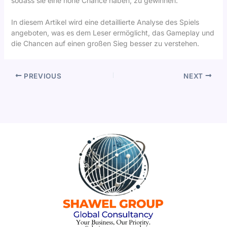
sodass sie eine hohe Chance haben, zu gewinnen.
In diesem Artikel wird eine detaillierte Analyse des Spiels
angeboten, was es dem Leser ermöglicht, das Gameplay und
die Chancen auf einen großen Sieg besser zu verstehen.
PREVIOUS
NEXT