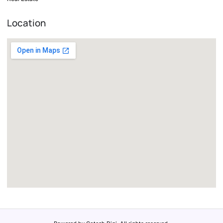
Location