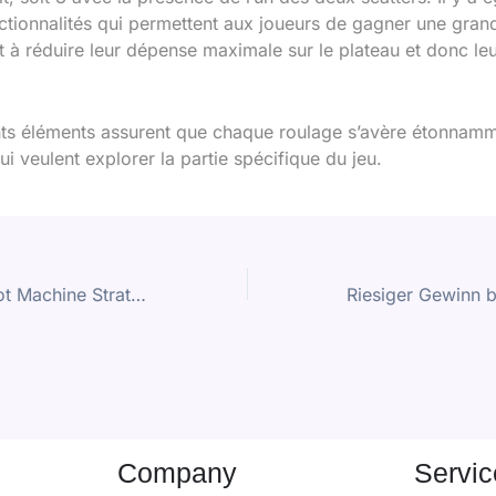
nctionnalités qui permettent aux joueurs de gagner une gran
t à réduire leur dépense maximale sur le plateau et donc le
nts éléments assurent que chaque roulage s’avère étonnamm
i veulent explorer la partie spécifique du jeu.
Chicken Road Slot Machine Strategies and Odds Analysis
Company
Servic