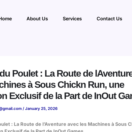
Home
About Us
Services
Contact Us
du Poulet : La Route de lAventur
chines à Sous Chickn Run, une
on Exclusif de la Part de InOut G
@gmail.com
/
January 25, 2026
ulet : La Route de l’Aventure avec les Machines à Sous C
n Exclusif de la Part de InOut Games