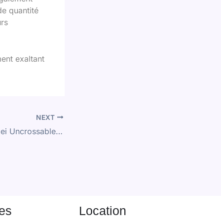
de quantité
urs
ent exaltant
NEXT
Riesiger Gewinn bei Uncrossable Rush möglich
es
Location