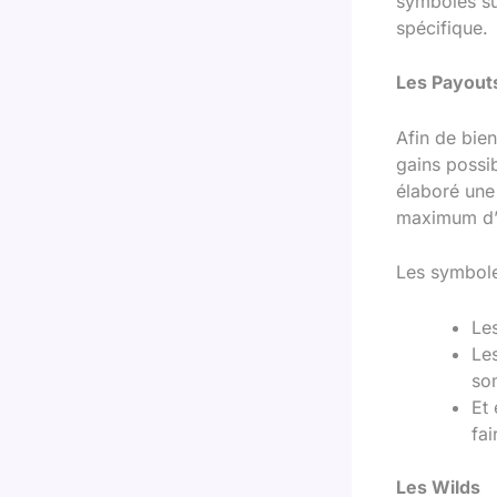
symboles su
spécifique.
Les Payout
Afin de bie
gains possi
élaboré une
maximum d’é
Les symbole
Les
Les
so
Et 
fa
Les Wilds