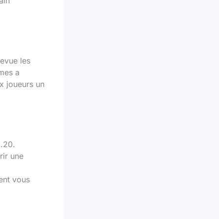
ain
revue les
ames a
x joueurs un
2.20.
rir une
vent vous