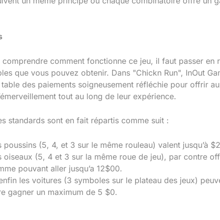
ivent un même principe où chaque combinatoire offre un g
s
n comprendre comment fonctionne ce jeu, il faut passer en 
bles que vous pouvez obtenir. Dans "Chickn Run", InOut G
 table des paiements soigneusement réfléchie pour offrir au
merveillement tout au long de leur expérience.
s standards sont en fait répartis comme suit :
 poussins (5, 4, et 3 sur le même rouleau) valent jusqu’à $
 oiseaux (5, 4 et 3 sur la même roue de jeu), par contre off
mme pouvant aller jusqu’a 12$00.
enfin les voitures (3 symboles sur le plateau des jeux) peu
ire gagner un maximum de 5 $0.