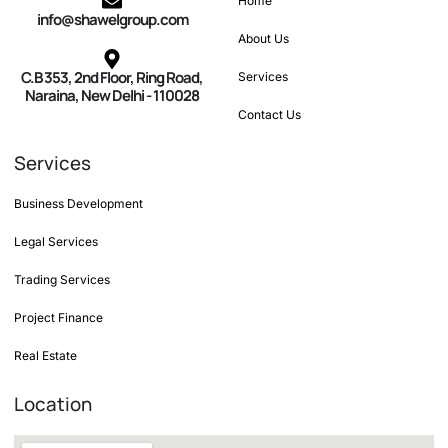
Home
info@shawelgroup.com
About Us
C.B 353, 2nd Floor, Ring Road,
Services
Naraina, New Delhi - 110028
Contact Us
Services
Business Development
Legal Services
Trading Services
Project Finance
Real Estate
Location