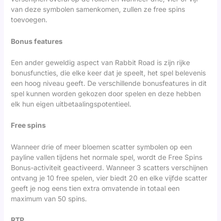
van deze symbolen samenkomen, zullen ze free spins
toevoegen.
Bonus features
Een ander geweldig aspect van Rabbit Road is zijn rijke
bonusfuncties, die elke keer dat je speelt, het spel belevenis
een hoog niveau geeft. De verschillende bonusfeatures in dit
spel kunnen worden gekozen door spelen en deze hebben
elk hun eigen uitbetaalingspotentieel.
Free spins
Wanneer drie of meer bloemen scatter symbolen op een
payline vallen tijdens het normale spel, wordt de Free Spins
Bonus-activiteit geactiveerd. Wanneer 3 scatters verschijnen
ontvang je 10 free spelen, vier biedt 20 en elke vijfde scatter
geeft je nog eens tien extra omvatende in totaal een
maximum van 50 spins.
RTP