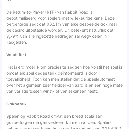
De Return-to-Player (RTP) van Rabbit Road is
geoptimaliseerd voor spelers met willekeurige kans. Deze
percentage zegt dat 96,21% van elke gespeelde gok naar
de casino uitbetaalde worden. Dit betekent natuurlijk dat
3,79% van alle ingezette bedragen zal wegvloeien in
kasgelden.
Volatiliteit
Het is erg moeilijk om precies te zeggen hoe volatil het spel is
omdat elk spel gedeeltelijk geïnformeerd is door
toevalligheid. Toch kan men stellen dat de speelautomaat
over het algemeen zeer flexibel van aard is en een hoge mate
van variatie tussen winst- of verlieskansen heeft.
Gokbereik
Spelen op Rabbit Road omvat een breed scala aan
gokbedragen die geïnvesteerd kunnen worden. Spelers
hebben de mogelijkheid hun inzet te variëren, van 0,1 tot 100