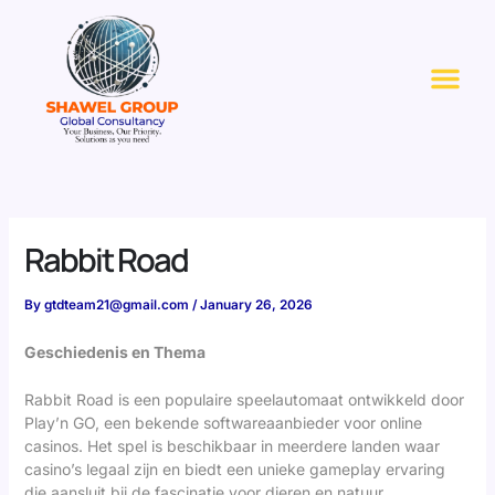
Skip
to
Me
content
Rabbit Road
By
gtdteam21@gmail.com
/
January 26, 2026
Geschiedenis en Thema
Rabbit Road is een populaire speelautomaat ontwikkeld door
Play’n GO, een bekende softwareaanbieder voor online
casinos. Het spel is beschikbaar in meerdere landen waar
casino’s legaal zijn en biedt een unieke gameplay ervaring
die aansluit bij de fascinatie voor dieren en natuur.