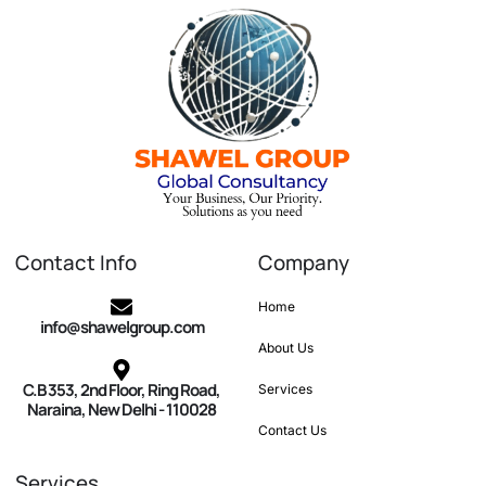
Contact Info
Company
Home
info@shawelgroup.com
About Us
C.B 353, 2nd Floor, Ring Road,
Services
Naraina, New Delhi - 110028
Contact Us
Services