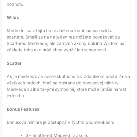
hodnotu.
Wilds
Medvídci sú v tejto hre zvláštnou kombináciou wild a
scatters. Smeili sa na ne jeden raz môžete považovať za
Scattered Medvede, ale zároveň akoby boli iba Wildom na
základe toho ako hráč chce využiť ich schopnosti.
Scatter
Ak je medveďov viacero skutočné a v zdanlivom počte 2+ vo
všetkých radoch, hráč sa dostane do bonusovej minihry.
Medvede sú iba takými symbolmi, ktoré môže ľahšie nahrať
jednu hru.
Bonus Features
Bónusová minihra je dostupná v týchto podmienkach:
3+ Scattered Medvedí v akcie.