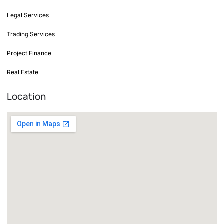
Legal Services
Trading Services
Project Finance
Real Estate
Location