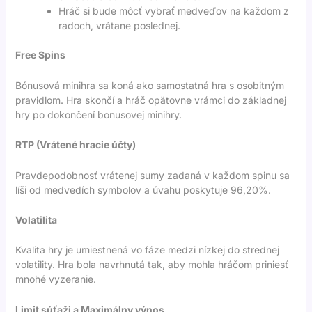
Hráč si bude môcť vybrať medveďov na každom z
radoch, vrátane poslednej.
Free Spins
Bónusová minihra sa koná ako samostatná hra s osobitným
pravidlom. Hra skončí a hráč opätovne vrámci do základnej
hry po dokončení bonusovej minihry.
RTP (Vrátené hracie účty)
Pravdepodobnosť vrátenej sumy zadaná v každom spinu sa
líši od medvedích symbolov a úvahu poskytuje 96,20%.
Volatilita
Kvalita hry je umiestnená vo fáze medzi nízkej do strednej
volatility. Hra bola navrhnutá tak, aby mohla hráčom priniesť
mnohé vyzeranie.
Limit súťaži a Maximálny výnos