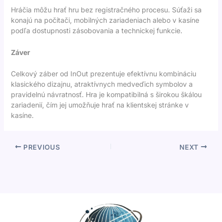
Hráčia môžu hrať hru bez registračného procesu. Súťaži sa
konajú na počítači, mobilných zariadeniach alebo v kasíne
podľa dostupnosti zásobovania a technickej funkcie.
Záver
Celkový záber od InOut prezentuje efektívnu kombináciu
klasického dizajnu, atraktívnych medveďich symbolov a
pravidelnú návratnosť. Hra je kompatibilná s širokou škálou
zariadenií, čím jej umožňuje hrať na klientskej stránke v
kasíne.
PREVIOUS
NEXT