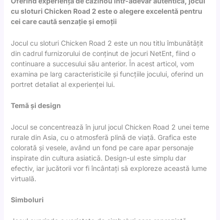
Oferind experiență de cazinou într-adevăr autentică, jocul
cu sloturi Chicken Road 2 este o alegere excelentă pentru
cei care caută senzație și emoții
Jocul cu sloturi Chicken Road 2 este un nou titlu îmbunătățit
din cadrul furnizorului de conținut de jocuri NetEnt, fiind o
continuare a succesului său anterior. În acest articol, vom
examina pe larg caracteristicile și funcțiile jocului, oferind un
portret detaliat al experienței lui.
Temă și design
Jocul se concentrează în jurul
jocul Chicken Road 2
unei teme
rurale din Asia, cu o atmosferă plină de viață. Grafica este
colorată și vesele, având un fond pe care apar personaje
inspirate din cultura asiatică. Design-ul este simplu dar
efectiv, iar jucătorii vor fi încântați să exploreze această lume
virtuală.
Simboluri