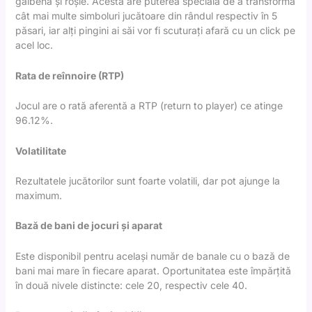
galbenă și roșie. Acesta are puterea specială de a transforma
cât mai multe simboluri jucătoare din rândul respectiv în 5
păsari, iar alți pingini ai săi vor fi scuturați afară cu un click pe
acel loc.
Rata de reînnoire (RTP)
Jocul are o rată aferentă a RTP (return to player) ce atinge
96.12%.
Volatilitate
Rezultatele jucătorilor sunt foarte volatili, dar pot ajunge la
maximum.
Bază de bani de jocuri și aparat
Este disponibil pentru același număr de banale cu o bază de
bani mai mare în fiecare aparat. Oportunitatea este împărțită
în două nivele distincte: cele 20, respectiv cele 40.