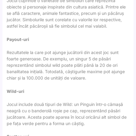
Jocul cuprinde o varietate de simboluri care reprezintă
obiecte și personaje inspirate din cultura asiatică. Printre ele
se află caractere, animale fantastice, precum și un păcăruș
jucător. Simbolurile sunt corelate cu valorile lor respective,
astfel încât păcăroșii să fie simbolul cel mai valabil.
Payout-uri
Rezultatele la care pot ajunge jucătorii din acest joc sunt
foarte generoase. De exemplu, un singur 5 de păsări
reprezentând simbolul wild poate plăti până la 20 de ori
banalitatea inițială. Totodată, câștigurile maxime pot ajunge
chiar și la 100.000 de unități de valoare.
Wild-uri
Jocul include două tipuri de Wild: un Pinguin într-o cămașă
neagră cu o banderolă roșie pe cap, reprezentând păsări
jucătoare. Acesta poate aparea în locul oricărui alt simbol de
pe fața verde pentru a forma un câștig.