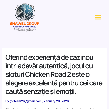
Skip
to
Me
content
Oferind experiență de cazinou
într-adevăr autentică, jocul cu
sloturi Chicken Road 2 este o
alegere excelentă pentru cei care
caută senzație și emoții.
By
gtdteam21@gmail.com
/
January 20, 2026