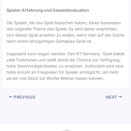
Spieler-Erfahrung und Gesamtevaluation
Die Spieler, die das Spiel besuchen haben, loben besonders
das originelle Thema des Spiels. Es wird daher empfohlen,
sich dieses Spiel ansehen zu wollen, wenn man auf der Suche
nach einem einzigartigen Gameplay-Spiel ist.
Insgesamt kann sagen werden: Das N1-Germany -Spiel bietet
viele Funktionen und stellt damit die Chance zur Verfügung,
hohe Gewinnmöglichkeiten zu erreichen. Außerdem wird eine
hohe Anzahl an Freispielen für Spieler ermöglicht, um mehr
als ein mal Glück bei Würfel-Wetten haben können.
PREVIOUS
NEXT