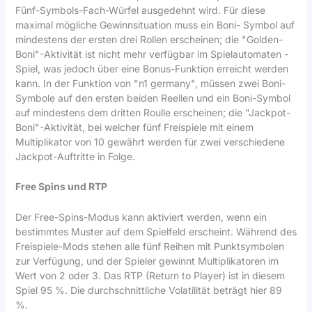
Fünf-Symbols-Fach-Würfel ausgedehnt wird. Für diese
maximal mögliche Gewinnsituation muss ein Boni- Symbol auf
mindestens der ersten drei Rollen erscheinen; die "Golden-
Boni"-Aktivität ist nicht mehr verfügbar im Spielautomaten -
Spiel, was jedoch über eine Bonus-Funktion erreicht werden
kann. In der Funktion von "n1 germany", müssen zwei Boni-
Symbole auf den ersten beiden Reellen und ein Boni-Symbol
auf mindestens dem dritten Roulle erscheinen; die "Jackpot-
Boni"-Aktivität, bei welcher fünf Freispiele mit einem
Multiplikator von 10 gewährt werden für zwei verschiedene
Jackpot-Auftritte in Folge.
Free Spins und RTP
Der Free-Spins-Modus kann aktiviert werden, wenn ein
bestimmtes Muster auf dem Spielfeld erscheint. Während des
Freispiele-Mods stehen alle fünf Reihen mit Punktsymbolen
zur Verfügung, und der Spieler gewinnt Multiplikatoren im
Wert von 2 oder 3. Das RTP (Return to Player) ist in diesem
Spiel 95 %. Die durchschnittliche Volatilität beträgt hier 89
%.