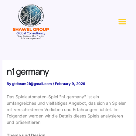
Skip
to
Me
content
n1 germany
By
gtdteam21@gmail.com
/
February 9, 2026
Das Spielautomaten-Spiel "n1 germany" ist ein
umfangreiches und vielfältiges Angebot, das sich an Spieler
mit verschiedenen Vorlieben und Erfahrungen richtet. Im
Folgenden werden wir die Details dieses Spiels analysieren
und präsentieren.
Thema und Design