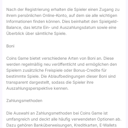
Nach der Registrierung erhalten die Spieler einen Zugang zu
ihrem persönlichen Online-Konto, auf dem sie alle wichtigen
Informationen finden können. Dies beinhaltet den Spielgeld-
Balance, das letzte Ein- und Auszahlungsdatum sowie eine
Überblick über sämtliche Spiele.
Boni
Coins Game bietet verschiedene Arten von Boni an. Diese
werden regelmäßig neu veröffentlicht und ermöglichen den
Spielern zusätzliche Freispiele oder Bonus-Credite für
bestimmte Spiele. Die Ablaufbedingungen dieser Boni sind
transparent dargestellt, sodass die Spieler ihre
Auszahlungsperspektive kennen.
Zahlungsmethoden
Die Auswahl an Zahlungsmethoden bei Coins Game ist
umfangreich und deckt alle häufig verwendeten Optionen ab.
Dazu gehören Banküberweisungen, Kreditkarten, E-Wallets