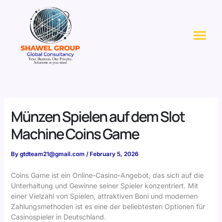
Skip
to
Me
content
Münzen Spielen auf dem Slot
Machine Coins Game
By
gtdteam21@gmail.com
/
February 5, 2026
Coins Game ist ein Online-Casino-Angebot, das sich auf die
Unterhaltung und Gewinne seiner Spieler konzentriert. Mit
einer Vielzahl von Spielen, attraktiven Boni und modernen
Zahlungsmethoden ist es eine der beliebtesten Optionen für
Casinospieler in Deutschland.