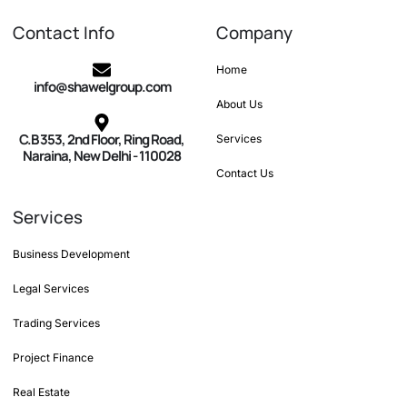
Contact Info
Company
Home
info@shawelgroup.com
About Us
C.B 353, 2nd Floor, Ring Road,
Services
Naraina, New Delhi - 110028
Contact Us
Services
Business Development
Legal Services
Trading Services
Project Finance
Real Estate