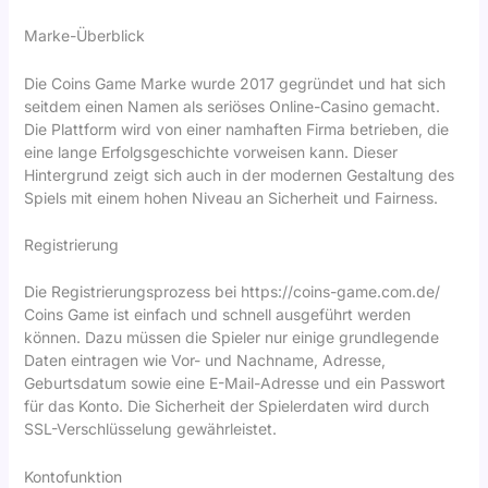
Marke-Überblick
Die Coins Game Marke wurde 2017 gegründet und hat sich
seitdem einen Namen als seriöses Online-Casino gemacht.
Die Plattform wird von einer namhaften Firma betrieben, die
eine lange Erfolgsgeschichte vorweisen kann. Dieser
Hintergrund zeigt sich auch in der modernen Gestaltung des
Spiels mit einem hohen Niveau an Sicherheit und Fairness.
Registrierung
Die Registrierungsprozess bei
https://coins-game.com.de/
Coins Game ist einfach und schnell ausgeführt werden
können. Dazu müssen die Spieler nur einige grundlegende
Daten eintragen wie Vor- und Nachname, Adresse,
Geburtsdatum sowie eine E-Mail-Adresse und ein Passwort
für das Konto. Die Sicherheit der Spielerdaten wird durch
SSL-Verschlüsselung gewährleistet.
Kontofunktion