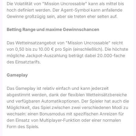
Die Volatilität von "Mission Uncrossable" kann als mittel bis
hoch definiert werden. Der Agent-Symbol kann anfallende
Gewinne großzügig sein, aber sie treten eher selten auf.
Betting Range und maxime Gewinnschancen
Das Wetteinsatzangebot von "Mission Uncrossable" reicht
von 0,50 bis zu 10.00 € pro Spin (einschließlich). Die höchste
mögliche Jackpot-Auszahlung beträgt dabei 20.000-fache
des Einsatztarifs.
Gameplay
Das Gameplay ist relativ einfach und kann jederzeit
abgestimmt werden, dank der flexiblen Wetteinsätzbereiche
und verfügbaren Automatikoptionen. Der Spieler hat auch die
Möglichkeit, das Spiel zwischen zwei verschiedenen Modi zu
wechseln: einen Bonusmodus mit spezifischen Anreizen für
den Einsatz von Multiplayer-Funktion oder einer normalen
Form des Spiels.