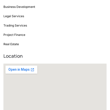
Business Development
Legal Services
Trading Services
Project Finance
Real Estate
Location