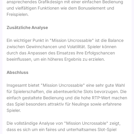
ansprechendes Grafikdesign mit einer einfachen Bedienung
und vielfältigen Funktionen wie dem Bonuselement und
Freispielen.
Zusätzliche Analyse
Ein wichtiger Punkt in "Mission Uncrossable" ist die Balance
zwischen Gewinnchancen und Volatilität. Spieler können
durch das Anpassen des Einsatzes ihre Erfolgschancen
beeinflussen, um ein höheres Ergebnis zu erzielen.
Abschluss
Insgesamt bietet "Mission Uncrossable" eine sehr gute Wahl
für Spielerschaften, die abenteuerliche Slots bevorzugen. Die
einfach gestaltete Bedienung und die hohe RTP-Wert machen
das Spiel besonders attraktiv für Neulinge sowie erfahrene
Spieler.
Die vollständige Analyse von "Mission Uncrossable" zeigt,
dass es sich um ein faires und unterhaltsames Slot-Spiel