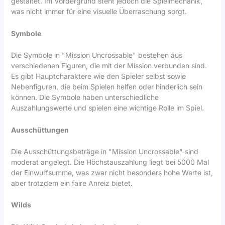
gestaltet. Im Vordergrund steht jedoch die Spielmechanik,
was nicht immer für eine visuelle Überraschung sorgt.
Symbole
Die Symbole in "Mission Uncrossable" bestehen aus
verschiedenen Figuren, die mit der Mission verbunden sind.
Es gibt Hauptcharaktere wie den Spieler selbst sowie
Nebenfiguren, die beim Spielen helfen oder hinderlich sein
können. Die Symbole haben unterschiedliche
Auszahlungswerte und spielen eine wichtige Rolle im Spiel.
Ausschüttungen
Die Ausschüttungsbeträge in "Mission Uncrossable" sind
moderat angelegt. Die Höchstauszahlung liegt bei 5000 Mal
der Einwurfsumme, was zwar nicht besonders hohe Werte ist,
aber trotzdem ein faire Anreiz bietet.
Wilds