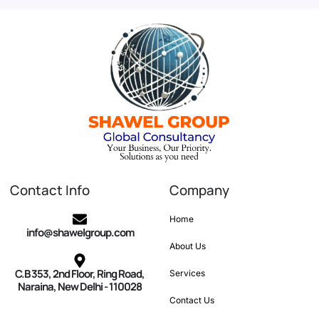
Contact Info
Company
Home
info@shawelgroup.com
About Us
C.B 353, 2nd Floor, Ring Road,
Services
Naraina, New Delhi - 110028
Contact Us