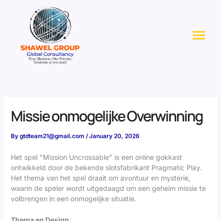
Skip
to
Me
content
Missie onmogelijke Overwinning
By
gtdteam21@gmail.com
/
January 20, 2026
Het spel "Mission Uncrossable" is een online gokkast
ontwikkeld door de bekende slotsfabrikant Pragmatic Play.
Het thema van het spel draait om avontuur en mysterie,
waarin de speler wordt uitgedaagd om een geheim missie te
volbrengen in een onmogelijke situatie.
Thema en Design