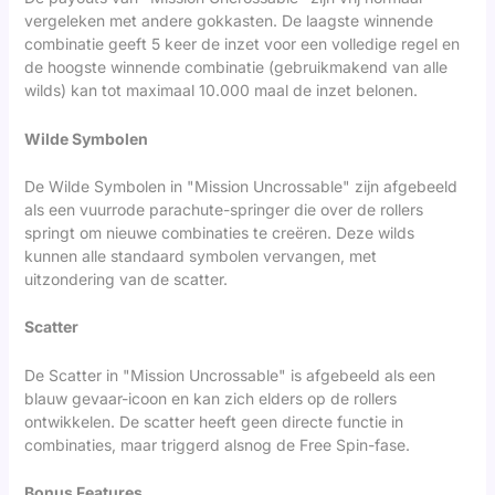
vergeleken met andere gokkasten. De laagste winnende
combinatie geeft 5 keer de inzet voor een volledige regel en
de hoogste winnende combinatie (gebruikmakend van alle
wilds) kan tot maximaal 10.000 maal de inzet belonen.
Wilde Symbolen
De Wilde Symbolen in "Mission Uncrossable" zijn afgebeeld
als een vuurrode parachute-springer die over de rollers
springt om nieuwe combinaties te creëren. Deze wilds
kunnen alle standaard symbolen vervangen, met
uitzondering van de scatter.
Scatter
De Scatter in "Mission Uncrossable" is afgebeeld als een
blauw gevaar-icoon en kan zich elders op de rollers
ontwikkelen. De scatter heeft geen directe functie in
combinaties, maar triggerd alsnog de Free Spin-fase.
Bonus Features