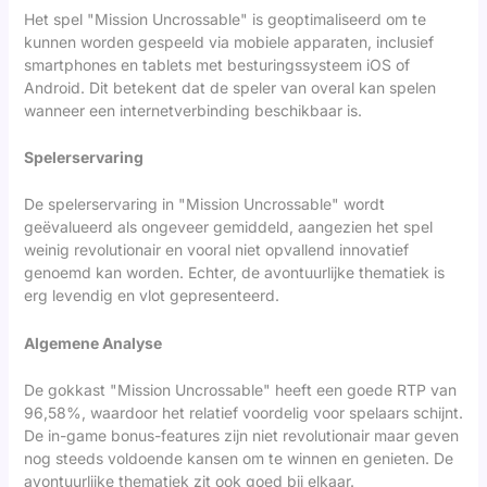
Het spel "Mission Uncrossable" is geoptimaliseerd om te
kunnen worden gespeeld via mobiele apparaten, inclusief
smartphones en tablets met besturingssysteem iOS of
Android. Dit betekent dat de speler van overal kan spelen
wanneer een internetverbinding beschikbaar is.
Spelerservaring
De spelerservaring in "Mission Uncrossable" wordt
geëvalueerd als ongeveer gemiddeld, aangezien het spel
weinig revolutionair en vooral niet opvallend innovatief
genoemd kan worden. Echter, de avontuurlijke thematiek is
erg levendig en vlot gepresenteerd.
Algemene Analyse
De gokkast "Mission Uncrossable" heeft een goede RTP van
96,58%, waardoor het relatief voordelig voor spelaars schijnt.
De in-game bonus-features zijn niet revolutionair maar geven
nog steeds voldoende kansen om te winnen en genieten. De
avontuurlijke thematiek zit ook goed bij elkaar.