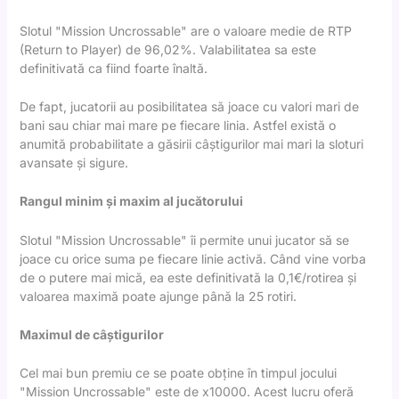
Slotul "Mission Uncrossable" are o valoare medie de RTP
(Return to Player) de 96,02%. Valabilitatea sa este
definitivată ca fiind foarte înaltă.
De fapt, jucatorii au posibilitatea să joace cu valori mari de
bani sau chiar mai mare pe fiecare linia. Astfel există o
anumită probabilitate a găsirii câștigurilor mai mari la sloturi
avansate și sigure.
Rangul minim și maxim al jucătorului
Slotul "Mission Uncrossable" îi permite unui jucator să se
joace cu orice suma pe fiecare linie activă. Când vine vorba
de o putere mai mică, ea este definitivată la 0,1€/rotirea și
valoarea maximă poate ajunge până la 25 rotiri.
Maximul de câștigurilor
Cel mai bun premiu ce se poate obține în timpul jocului
"Mission Uncrossable" este de x10000. Acest lucru oferă