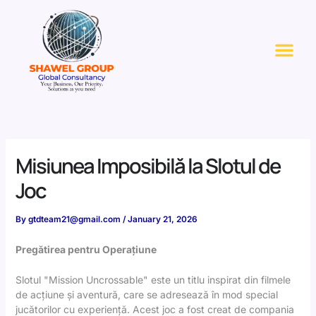
Skip
to
Me
content
Misiunea Imposibilă la Slotul de
Joc
By
gtdteam21@gmail.com
/
January 21, 2026
Pregătirea pentru Operațiune
Slotul "Mission Uncrossable" este un titlu inspirat din filmele
de acțiune și aventură, care se adresează în mod special
jucătorilor cu experiență. Acest joc a fost creat de compania