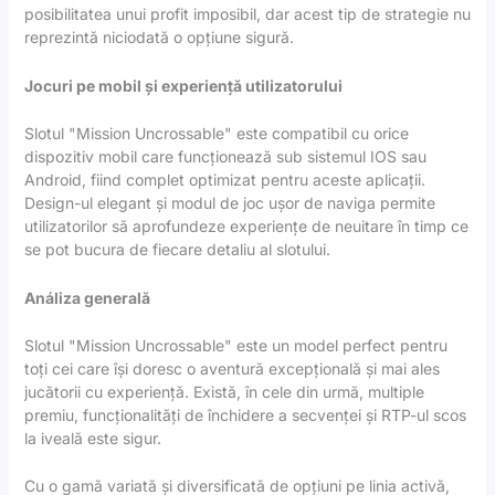
posibilitatea unui profit imposibil, dar acest tip de strategie nu
reprezintă niciodată o opțiune sigură.
Jocuri pe mobil și experiență utilizatorului
Slotul "Mission Uncrossable" este compatibil cu orice
dispozitiv mobil care funcționează sub sistemul IOS sau
Android, fiind complet optimizat pentru aceste aplicații.
Design-ul elegant și modul de joc ușor de naviga permite
utilizatorilor să aprofundeze experiențe de neuitare în timp ce
se pot bucura de fiecare detaliu al slotului.
Análiza generală
Slotul "Mission Uncrossable" este un model perfect pentru
toți cei care își doresc o aventură excepțională și mai ales
jucătorii cu experiență. Există, în cele din urmă, multiple
premiu, funcționalități de închidere a secvenței și RTP-ul scos
la iveală este sigur.
Cu o gamă variată și diversificată de opțiuni pe linia activă,