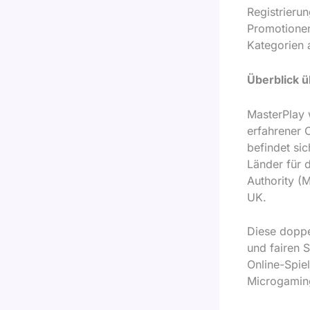
Registrieru
Promotione
Kategorien 
Überblick 
MasterPlay
erfahrener 
befindet si
Länder für d
Authority (
UK.
Diese doppe
und fairen 
Online-Spie
Microgaming