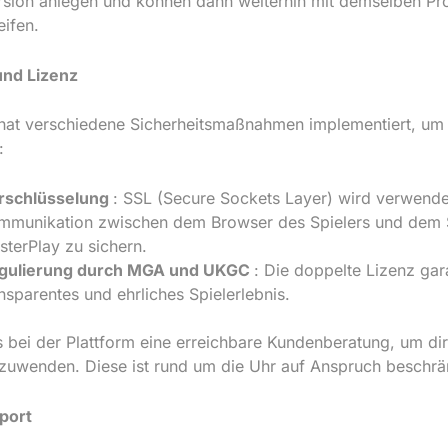
sion anlegen und können dann weiterhin mit demselben Prof
eifen.
und Lizenz
hat verschiedene Sicherheitsmaßnahmen implementiert, um i
:
rschlüsselung
: SSL (Secure Sockets Layer) wird verwende
mmunikation zwischen dem Browser des Spielers und dem 
sterPlay zu sichern.
gulierung durch MGA und UKGC
: Die doppelte Lizenz gara
nsparentes und ehrliches Spielerlebnis.
s bei der Plattform eine erreichbare Kundenberatung, um di
uwenden. Diese ist rund um die Uhr auf Anspruch beschrä
port