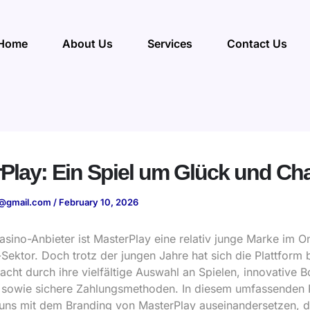
Home
About Us
Services
Contact Us
Play: Ein Spiel um Glück und Ch
@gmail.com
/
February 10, 2026
asino-Anbieter ist MasterPlay eine relativ junge Marke im On
Sektor. Doch trotz der jungen Jahre hat sich die Plattform 
ht durch ihre vielfältige Auswahl an Spielen, innovative B
sowie sichere Zahlungsmethoden. In diesem umfassenden
uns mit dem Branding von MasterPlay auseinandersetzen, 