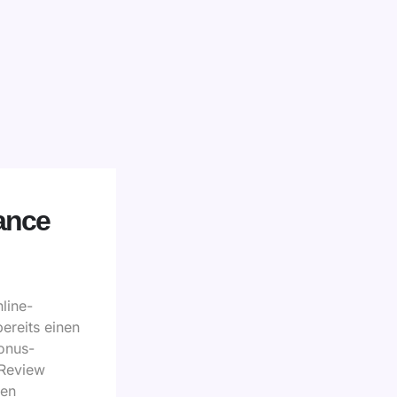
ance
line-
bereits einen
onus-
 Review
den