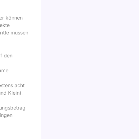
ler können
rekte
ritte müssen
uf den
name,
estens acht
nd Klein),
lungsbetrag
ringen