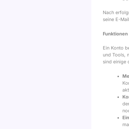
Nach erfolgr
seine E-Mai
Funktionen
Ein Konto b
und Tools, 
sind einige 
Me
Ko
akt
Ko
de
no
Ei
ma