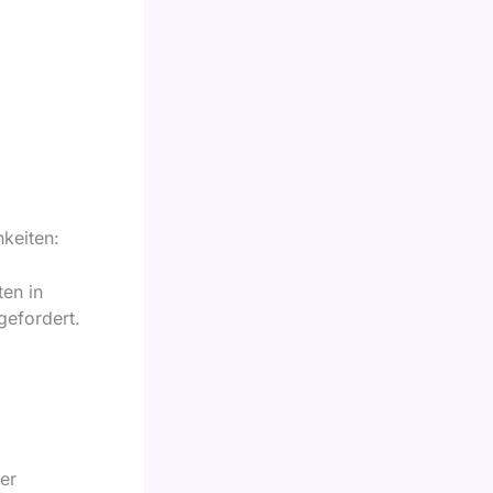
keiten:
en in
gefordert.
er