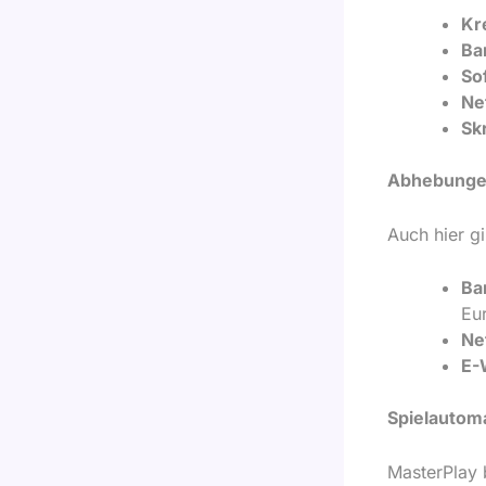
Kr
Ba
So
Ne
Skr
Abhebung
Auch hier g
Ba
Eu
Net
E-
Spielautom
MasterPlay 