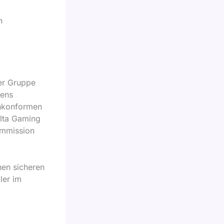
n
er Gruppe
mens
enkonformen
alta Gaming
ommission
nen sicheren
ler im