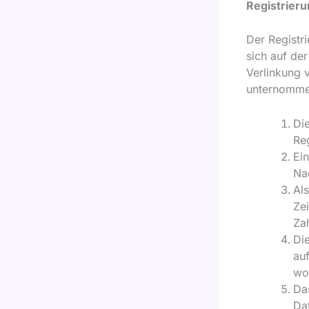
Registrier
Der Registr
sich auf de
Verlinkung 
unternommen
Die
Reg
Ei
Na
Al
Ze
Za
Di
au
wo
Da
Da