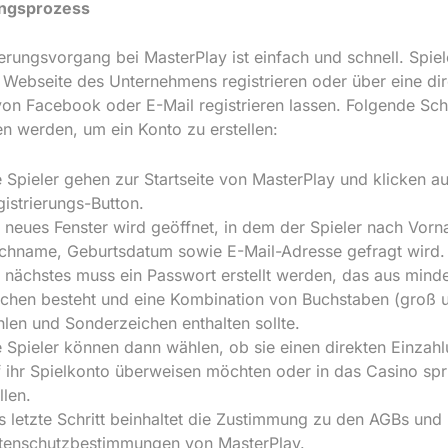
ungsprozess
ierungsvorgang bei MasterPlay ist einfach und schnell. Spie
r Webseite des Unternehmens registrieren oder über eine di
von Facebook oder E-Mail registrieren lassen. Folgende Sch
 werden, um ein Konto zu erstellen:
 Spieler gehen zur Startseite von MasterPlay und klicken a
istrierungs-Button.
n neues Fenster wird geöffnet, in dem der Spieler nach Vor
chname, Geburtsdatum sowie E-Mail-Adresse gefragt wird.
s nächstes muss ein Passwort erstellt werden, das aus mind
ichen besteht und eine Kombination von Buchstaben (groß u
hlen und Sonderzeichen enthalten sollte.
e Spieler können dann wählen, ob sie einen direkten Einzah
f ihr Spielkonto überweisen möchten oder in das Casino sp
llen.
s letzte Schritt beinhaltet die Zustimmung zu den AGBs und
tenschutzbestimmungen von MasterPlay.