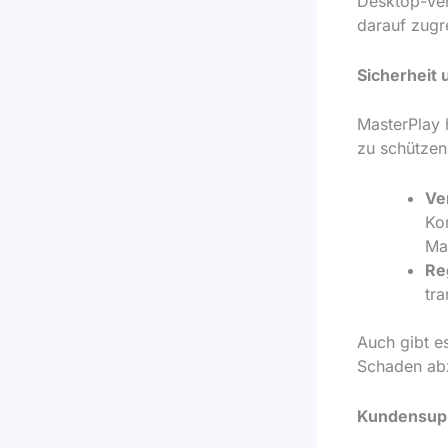
Desktop-Ver
darauf zugr
Sicherheit 
MasterPlay 
zu schützen
Ve
Ko
Ma
Re
tra
Auch gibt e
Schaden abz
Kundensup