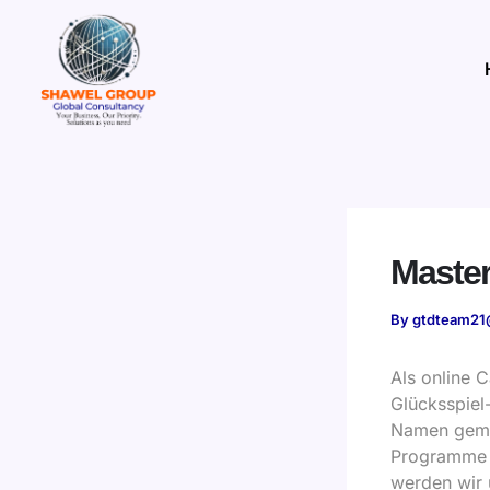
Skip
to
content
Master
By
gtdteam21
Als online C
Glücksspiel-
Namen gemac
Programme 
werden wir 