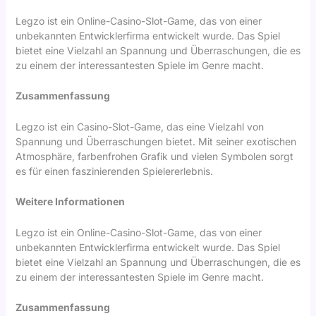
Legzo ist ein Online-Casino-Slot-Game, das von einer
unbekannten Entwicklerfirma entwickelt wurde. Das Spiel
bietet eine Vielzahl an Spannung und Überraschungen, die es
zu einem der interessantesten Spiele im Genre macht.
Zusammenfassung
Legzo ist ein Casino-Slot-Game, das eine Vielzahl von
Spannung und Überraschungen bietet. Mit seiner exotischen
Atmosphäre, farbenfrohen Grafik und vielen Symbolen sorgt
es für einen faszinierenden Spielererlebnis.
Weitere Informationen
Legzo ist ein Online-Casino-Slot-Game, das von einer
unbekannten Entwicklerfirma entwickelt wurde. Das Spiel
bietet eine Vielzahl an Spannung und Überraschungen, die es
zu einem der interessantesten Spiele im Genre macht.
Zusammenfassung