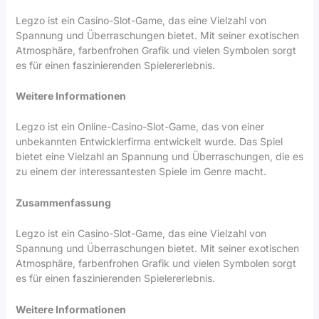
Legzo ist ein Casino-Slot-Game, das eine Vielzahl von
Spannung und Überraschungen bietet. Mit seiner exotischen
Atmosphäre, farbenfrohen Grafik und vielen Symbolen sorgt
es für einen faszinierenden Spielererlebnis.
Weitere Informationen
Legzo ist ein Online-Casino-Slot-Game, das von einer
unbekannten Entwicklerfirma entwickelt wurde. Das Spiel
bietet eine Vielzahl an Spannung und Überraschungen, die es
zu einem der interessantesten Spiele im Genre macht.
Zusammenfassung
Legzo ist ein Casino-Slot-Game, das eine Vielzahl von
Spannung und Überraschungen bietet. Mit seiner exotischen
Atmosphäre, farbenfrohen Grafik und vielen Symbolen sorgt
es für einen faszinierenden Spielererlebnis.
Weitere Informationen