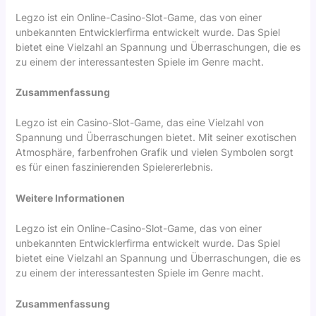
Legzo ist ein Online-Casino-Slot-Game, das von einer
unbekannten Entwicklerfirma entwickelt wurde. Das Spiel
bietet eine Vielzahl an Spannung und Überraschungen, die es
zu einem der interessantesten Spiele im Genre macht.
Zusammenfassung
Legzo ist ein Casino-Slot-Game, das eine Vielzahl von
Spannung und Überraschungen bietet. Mit seiner exotischen
Atmosphäre, farbenfrohen Grafik und vielen Symbolen sorgt
es für einen faszinierenden Spielererlebnis.
Weitere Informationen
Legzo ist ein Online-Casino-Slot-Game, das von einer
unbekannten Entwicklerfirma entwickelt wurde. Das Spiel
bietet eine Vielzahl an Spannung und Überraschungen, die es
zu einem der interessantesten Spiele im Genre macht.
Zusammenfassung