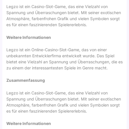
Legzo ist ein Casino-Slot-Game, das eine Vielzahl von
Spannung und Überraschungen bietet. Mit seiner exotischen
Atmosphäre, farbenfrohen Grafik und vielen Symbolen sorgt
es für einen faszinierenden Spielererlebnis.
Weitere Informationen
Legzo ist ein Online-Casino-Slot-Game, das von einer
unbekannten Entwicklerfirma entwickelt wurde. Das Spiel
bietet eine Vielzahl an Spannung und Überraschungen, die es
zu einem der interessantesten Spiele im Genre macht.
Zusammenfassung
Legzo ist ein Casino-Slot-Game, das eine Vielzahl von
Spannung und Überraschungen bietet. Mit seiner exotischen
Atmosphäre, farbenfrohen Grafik und vielen Symbolen sorgt
es für einen faszinierenden Spielererlebnis.
Weitere Informationen