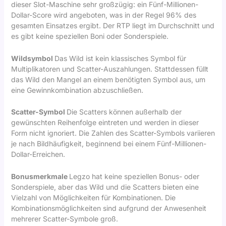
dieser Slot-Maschine sehr großzügig: ein Fünf-Millionen-
Dollar-Score wird angeboten, was in der Regel 96% des
gesamten Einsatzes ergibt. Der RTP liegt im Durchschnitt und
es gibt keine speziellen Boni oder Sonderspiele.
Wildsymbol
Das Wild ist kein klassisches Symbol für
Multiplikatoren und Scatter-Auszahlungen. Stattdessen füllt
das Wild den Mangel an einem benötigten Symbol aus, um
eine Gewinnkombination abzuschließen.
Scatter-Symbol
Die Scatters können außerhalb der
gewünschten Reihenfolge eintreten und werden in dieser
Form nicht ignoriert. Die Zahlen des Scatter-Symbols variieren
je nach Bildhäufigkeit, beginnend bei einem Fünf-Millionen-
Dollar-Erreichen.
Bonusmerkmale
Legzo hat keine speziellen Bonus- oder
Sonderspiele, aber das Wild und die Scatters bieten eine
Vielzahl von Möglichkeiten für Kombinationen. Die
Kombinationsmöglichkeiten sind aufgrund der Anwesenheit
mehrerer Scatter-Symbole groß.