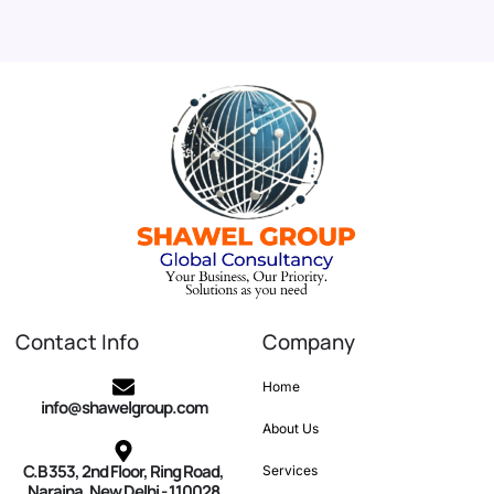
Contact Info
Company
Home
info@shawelgroup.com
About Us
C.B 353, 2nd Floor, Ring Road,
Services
Naraina, New Delhi - 110028