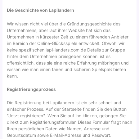
Die Geschichte von Lapilandern
Wir wissen nicht viel über die Gründungsgeschichte des
Unternehmens, aber laut ihrer Website hat sich das
Unternehmen in kürzester Zeit zu einem führenden Anbieter
im Bereich der Online-Glücksspiele entwickelt. Obwohl wir
keine spezifischen
lapi-landers.com.de
Details zur Gruppe
hinter dem Unternehmen preisgeben können, ist es
offensichtlich, dass sie eine reiche Erfahrung mitbringen und
wissen wie man einen fairen und sicheren Spielspaß bieten
kann.
Registrierungsprozess
Die Registrierung bei Lapilandern ist ein sehr schnell und
einfacher Prozess. Auf der Startseite finden Sie den Button
"Jetzt registrieren". Wenn Sie auf ihn klicken, gelangen Sie
direkt zum Registrierungsformular. Dieses Formular fragt nach
Ihren persönlichen Daten wie Namen, Adresse und
Geburtsdatum sowie E-Mail-Adresse und Passwort.