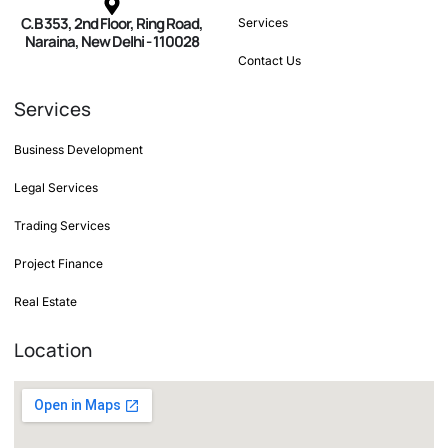
C.B 353, 2nd Floor, Ring Road,
Services
Naraina, New Delhi - 110028
Contact Us
Services
Business Development
Legal Services
Trading Services
Project Finance
Real Estate
Location