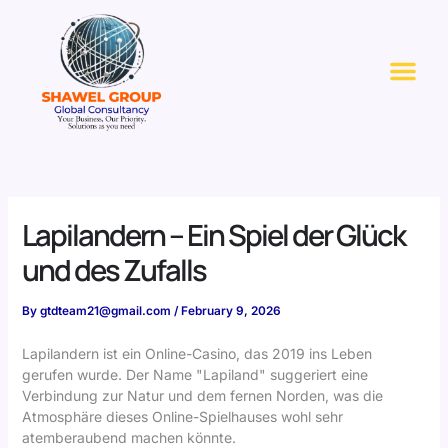
Skip
to
Me
content
Lapilandern – Ein Spiel der Glück
und des Zufalls
By
gtdteam21@gmail.com
/
February 9, 2026
Lapilandern ist ein Online-Casino, das 2019 ins Leben
gerufen wurde. Der Name "Lapiland" suggeriert eine
Verbindung zur Natur und dem fernen Norden, was die
Atmosphäre dieses Online-Spielhauses wohl sehr
atemberaubend machen könnte.