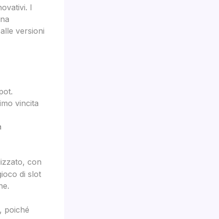
vativi. I
una
lle versioni
pot.
mo vincita
a
izzato, con
ioco di slot
ne.
, poiché