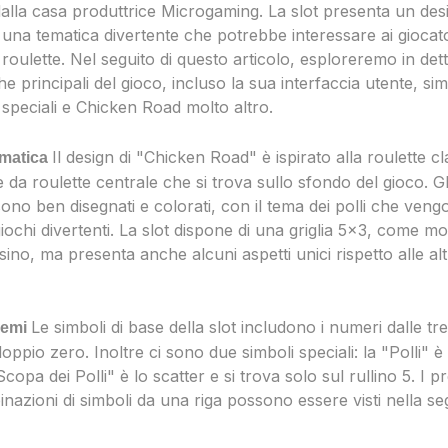
dalla casa produttrice Microgaming. La slot presenta un de
 una tematica divertente che potrebbe interessare ai giocator
roulette. Nel seguito di questo articolo, esploreremo in dett
che principali del gioco, incluso la sua interfaccia utente, sim
 speciali e
Chicken Road
molto altro.
Il design di "Chicken Road" è ispirato alla roulette c
ematica
 da roulette centrale che si trova sullo sfondo del gioco. Gl
sono ben disegnati e colorati, con il tema dei polli che ven
 giochi divertenti. La slot dispone di una griglia 5×3, come molt
sino, ma presenta anche alcuni aspetti unici rispetto alle alt
Le simboli di base della slot includono i numeri dalle tre
remi
doppio zero. Inoltre ci sono due simboli speciali: la "Polli" è i
copa dei Polli" è lo scatter e si trova solo sul rullino 5. I p
nazioni di simboli da una riga possono essere visti nella s