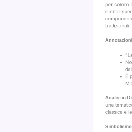
per coloro c
simboli spec
componente 
tradizionali.
Annotazion
"La
No
del
È p
Mi
Analisi in D
una tematica
classica e l
Simbolism