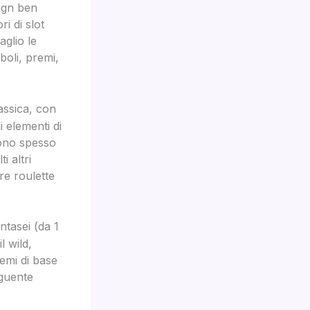
sign ben
i di slot
aglio le
boli, premi,
lassica, con
i elementi di
gono spesso
i altri
re roulette
ntasei (da 1
l wild,
remi di base
eguente