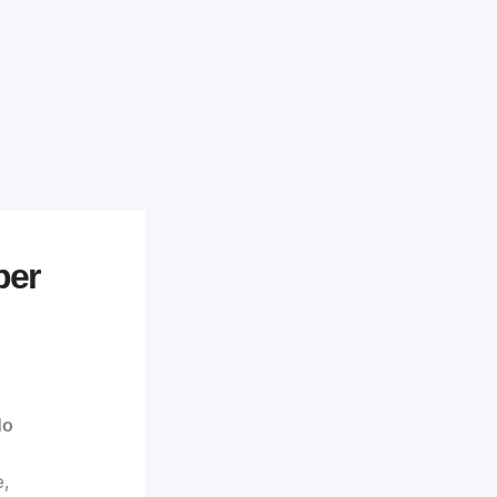
per
do
e,