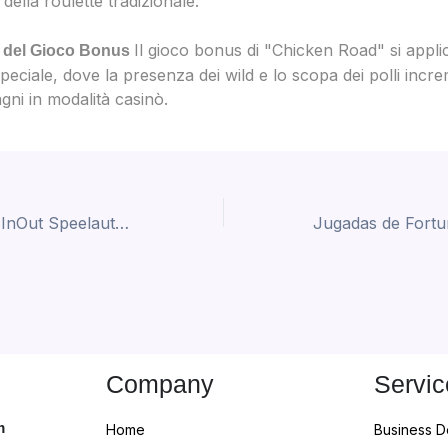
della roulette tradizionale.
Il gioco bonus di "Chicken Road" si applic
e del Gioco Bonus
peciale, dove la presenza dei wild e lo scopa dei polli incr
gni in modalità casinò.
Rabbit Road van InOut Speelautomaten Strategieën Ontwikkelen
Company
Servic
m
Home
Business 