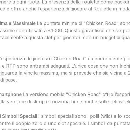
nere a ogni ruota. La presenza della roulette come backg
sica e offre anche l’esperienza di giocare al Roulette in moda
Le puntate minime di "Chicken Road" sono
nima e Massimale
assime sono fissate a €1000. Questo garantisce che sia pos
facilmente a questa slot per giocatori con un budget di qual
’esperienza di gioco su "Chicken Road" è generalmente posi
tà e RTP sono entrambi adeguati. L’unica cosa che non è chi
riguarda la vincita massima, ma si prevede che sia vicina a 
 di base.
La versione mobile "Chicken Road" offre l’esper
martphone
lla versione desktop e funziona bene anche sulle reti wirel
I simboli speciali sono i polli (wild) e lo sc
i Simboli Speciali
entre il doppio zero è uno slot speciale. I simboli da punta