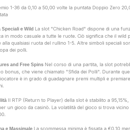
mio 1-36 da 0,10 a 50,00 volte la puntata Doppio Zero 20
tata
La slot "Chicken Road" dispone di una funz
 Speciali e Wild
ca in modo casuale a tutte le ruote. Ciò significa che il wild
alla qualsiasi ruota del rullino 1-5. Altre simboli speciali so
opa dei polli.
Nel corso di una partita, la slot potreb
ures and Free Spins
co bonus, che viene chiamato "Sfida dei Polli". Durante que
 giocatore è in grado di guadagnare premi multipli e premiare
i.
Il RTP (Return to Player) della slot è stabilito a 95,15%, 
lità
er un gioco da casinò. La volatilità del gioco si trova vicin
00.
La scommessa minima è fissata a €0,10 men
ima e Massimale