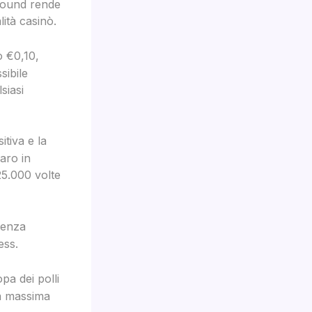
round rende
lità casinò.
 €0,10,
sibile
siasi
tiva e la
aro in
25.000 volte
ienza
ess.
opa dei polli
ta massima