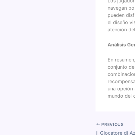
Los jugador
navegan por
pueden disf
el diseño v
atención del
Análisis Ge
En resumen,
conjunto de
combinacion
recompensad
una opción 
mundo del c
PREVIOUS