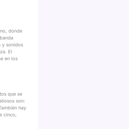
ano, donde
a banda
s
y sonidos
za. El
se en los
tos que se
liosos son:
. También hay
e cinco,