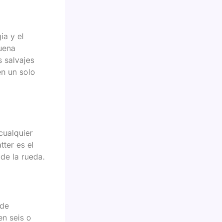
ia y el
uena
s salvajes
en un solo
cualquier
ter es el
de la rueda.
 de
n seis o