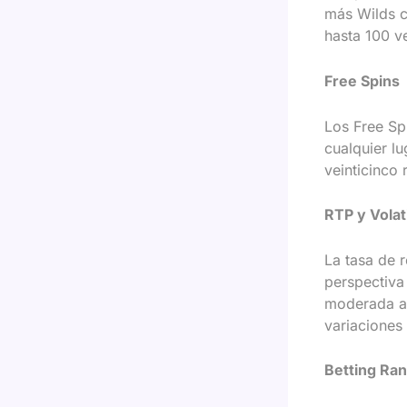
más Wilds c
hasta 100 v
Free Spins
Los Free Sp
cualquier lu
veinticinco
RTP y Volat
La tasa de 
perspectiva
moderada a 
variaciones
Betting Ra