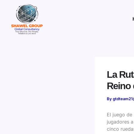
Skip
to
content
La Rut
Reino 
By
gtdteam21
El juego de
jugadores a
cinco rueda