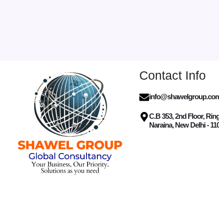
Contact Info
info@shawelgroup.co
C.B 353, 2nd Floor, Rin
Naraina, New Delhi - 11