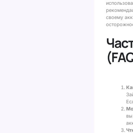
использова
рекомендац
своему акк
осторожнос
Час
(FA
Ка
За
Ес
Мо
вы
ак
Чт