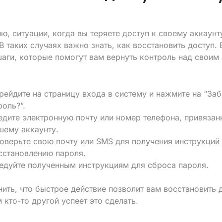
ю, ситуации, когда вы теряете доступ к своему аккаунт
В таких случаях важно знать, как восстановить доступ. 
аги, которые помогут вам вернуть контроль над своим
рейдите на страницу входа в систему и нажмите на “За
роль?”.
едите электронную почту или номер телефона, привязан
шему аккаунту.
оверьте свою почту или SMS для получения инструкций
сстановлению пароля.
едуйте полученным инструкциям для сброса пароля.
ить, что быстрое действие позволит вам восстановить 
 кто-то другой успеет это сделать.