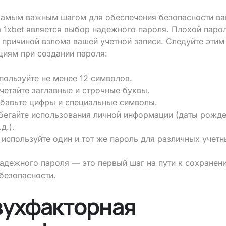
самым важным шагом для обеспечения безопасности в
а 1xbet является выбор надежного пароля. Плохой паро
ь причиной взлома вашей учетной записи. Следуйте этим
иям при создании пароля:
пользуйте не менее 12 символов.
четайте заглавные и строчные буквы.
бавьте цифры и специальные символы.
бегайте использования личной информации (даты рожде
.д.).
 используйте один и тот же пароль для различных учетн
адежного пароля — это первый шаг на пути к сохранен
 безопасности.
вухфакторная