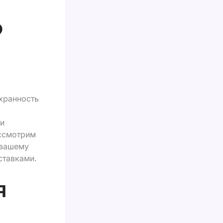
?
хранность
ли
ассмотрим
 вашему
ставками.
я