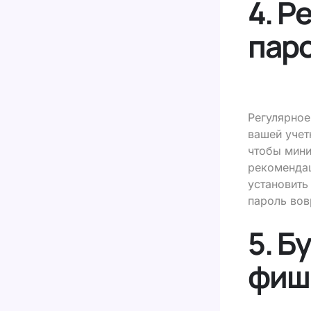
4. Р
пар
Регулярное
вашей учет
чтобы мини
рекомендац
установить
пароль во
5. Б
фиш