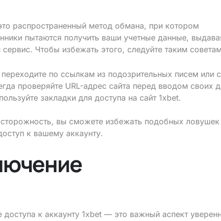
то распространенный метод обмана, при котором
ники пытаются получить ваши учетные данные, выдава
 сервис. Чтобы избежать этого, следуйте таким советам
 переходите по ссылкам из подозрительных писем или 
егда проверяйте URL-адрес сайта перед вводом своих д
пользуйте закладки для доступа на сайт 1xbet.
сторожность, вы сможете избежать подобных ловушек
доступ к вашему аккаунту.
лючение
 доступа к аккаунту 1xbet — это важный аспект уверен