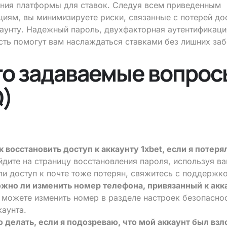
ния платформы для ставок. Следуя всем приведенным
иям, вы минимизируете риски, связанные с потерей до
аунту. Надежный пароль, двухфакторная аутентификаци
ть помогут вам наслаждаться ставками без лишних заб
то задаваемые вопрос
Q)
к восстановить доступ к аккаунту 1xbet, если я потер
йдите на страницу восстановления пароля, используя ва
ли доступ к почте тоже потерян, свяжитесь с поддержко
жно ли изменить номер телефона, привязанный к акк
 можете изменить номер в разделе настроек безопасно
каунта.
о делать, если я подозреваю, что мой аккаунт был вз