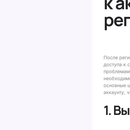
к а
рег
После реги
доступа к 
проблемами
необходимо
основные ш
аккаунту, 
1. В