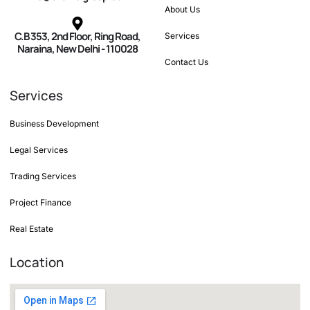
About Us
C.B 353, 2nd Floor, Ring Road,
Services
Naraina, New Delhi - 110028
Contact Us
Services
Business Development
Legal Services
Trading Services
Project Finance
Real Estate
Location