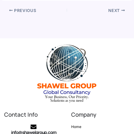
PREVIOUS
NEXT
Contact Info
Company
Home
info@shawelgroup.com