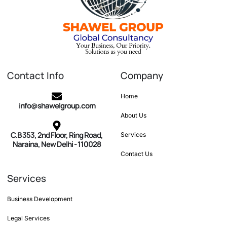
Contact Info
Company
Home
info@shawelgroup.com
About Us
C.B 353, 2nd Floor, Ring Road,
Services
Naraina, New Delhi - 110028
Contact Us
Services
Business Development
Legal Services