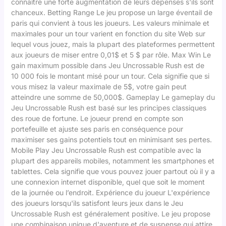
connaître une forte augmentation de leurs dépenses s'ils sont
chanceux. Betting Range Le jeu propose un large éventail de
paris qui convient à tous les joueurs. Les valeurs minimale et
maximales pour un tour varient en fonction du site Web sur
lequel vous jouez, mais la plupart des plateformes permettent
aux joueurs de miser entre 0,01$ et 5 $ par rôle. Max Win Le
gain maximum possible dans Jeu Uncrossable Rush est de
10 000 fois le montant misé pour un tour. Cela signifie que si
vous misez la valeur maximale de 5$, votre gain peut
atteindre une somme de 50,000$. Gameplay Le gameplay du
Jeu Uncrossable Rush est basé sur les principes classiques
des roue de fortune. Le joueur prend en compte son
portefeuille et ajuste ses paris en conséquence pour
maximiser ses gains potentiels tout en minimisant ses pertes.
Mobile Play Jeu Uncrossable Rush est compatible avec la
plupart des appareils mobiles, notamment les smartphones et
tablettes. Cela signifie que vous pouvez jouer partout où il y a
une connexion internet disponible, quel que soit le moment
de la journée ou l’endroit. Expérience du joueur L'expérience
des joueurs lorsqu'ils satisfont leurs jeux dans le Jeu
Uncrossable Rush est généralement positive. Le jeu propose
une combinaison unique d'aventure et de suspense qui attire