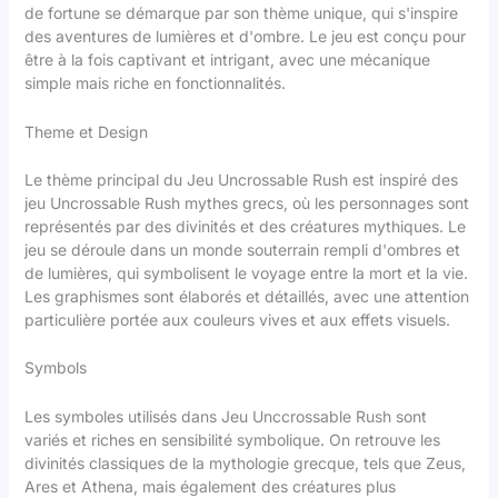
de fortune se démarque par son thème unique, qui s'inspire
des aventures de lumières et d'ombre. Le jeu est conçu pour
être à la fois captivant et intrigant, avec une mécanique
simple mais riche en fonctionnalités.
Theme et Design
Le thème principal du Jeu Uncrossable Rush est inspiré des
jeu Uncrossable Rush
mythes grecs, où les personnages sont
représentés par des divinités et des créatures mythiques. Le
jeu se déroule dans un monde souterrain rempli d'ombres et
de lumières, qui symbolisent le voyage entre la mort et la vie.
Les graphismes sont élaborés et détaillés, avec une attention
particulière portée aux couleurs vives et aux effets visuels.
Symbols
Les symboles utilisés dans Jeu Unccrossable Rush sont
variés et riches en sensibilité symbolique. On retrouve les
divinités classiques de la mythologie grecque, tels que Zeus,
Ares et Athena, mais également des créatures plus